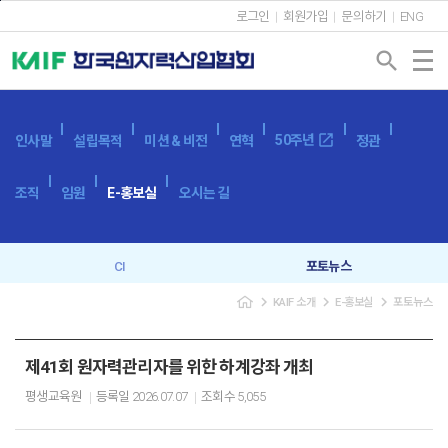
본문바로가기
로그인
회원가입
문의하기
ENG
search
open_in_new
50주년
인사말
설립목적
미션 & 비전
연혁
정관
조직
임원
E-홍보실
오시는 길
CI
포토뉴스
navigate_next
navigate_next
navigate_next
KAIF 소개
E-홍보실
포토뉴스
브로슈어
SNS
캐릭터
이벤트
제41회 원자력관리자를 위한 하계강좌 개최
평생교육원
등록일
2026.07.07
조회수
5,055