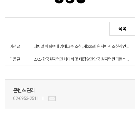
목록
이전글
최병일 이화여대 명예교수 초청, 제225회 원자력계 조찬강연회 개최
다음글
2026 한국원자력연차대회 및 태평양연안국 원자력컨퍼런스 개최
콘텐츠 관리
02-6953-2511