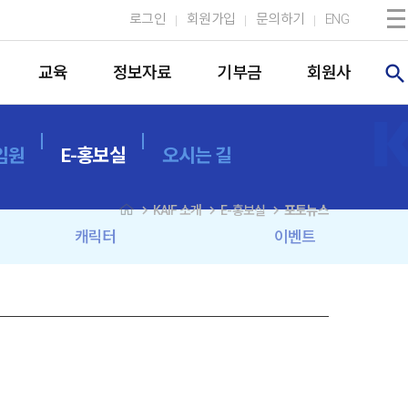
로그인
회원가입
문의하기
ENG
search
교육
정보자료
기부금
회원사
임원
E-홍보실
오시는 길
navigate_next
navigate_next
navigate_next
KAIF 소개
E-홍보실
포토뉴스
캐릭터
이벤트