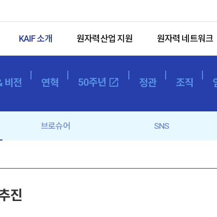
KAIF 소개
원자력산업 지원
원자력 네트워크
50주년
open_in_new
& 비전
연혁
정관
조직
브로슈어
SNS
 추진