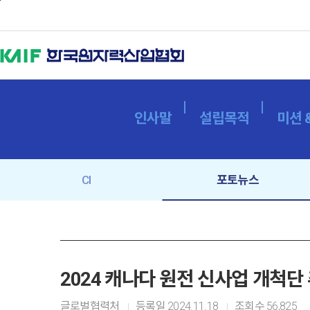
본문바로가기
인사말
설립목적
미션 
CI
포토뉴스
2024 캐나다 원전 신사업 개척단
글로벌협력처
등록일
2024.11.18
조회수
56,825