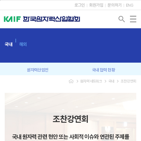
본문바로가기
로그인
회원가입
문의하기
ENG
search
국내
해외
원자력산업전
국내 협력 현황
navigate_next
navigate_next
navigate_next
원자력 네트워크
국내
조찬강연회
회원사 간담회
원자력협의회
신년인사회
조찬강연회
원자력 CEO 포럼
원자력 커뮤니케이션
조찬강연회
미래세대 교육
국내 원자력 관련 현안 또는 사회적 이슈와 연관된 주제를