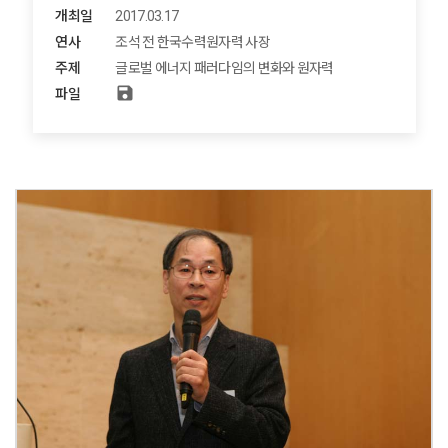
개최일
2017.03.17
연사
조석 전 한국수력원자력 사장
주제
글로벌 에너지 패러다임의 변화와 원자력
save
파일