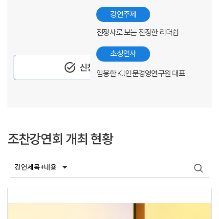
강연주제
전쟁사로 보는 진정한 리더쉽
초청연사
task_alt
신청하기
임용한 KJ인문경영연구원 대표
조찬강연회 개최 현황