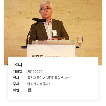
193차
개최일
2017.09.20
연사
목진휴 국민대 행정정책학부 교수
주제
탈원전 가능할까?
save
파일