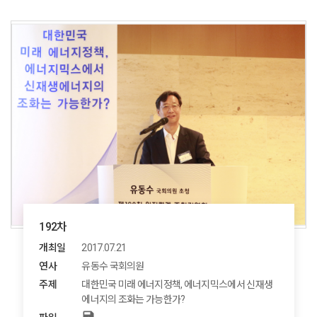
192차
개최일
2017.07.21
연사
유동수 국회의원
주제
대한민국 미래 에너지정책, 에너지믹스에서 신재생
에너지의 조화는 가능한가?
save