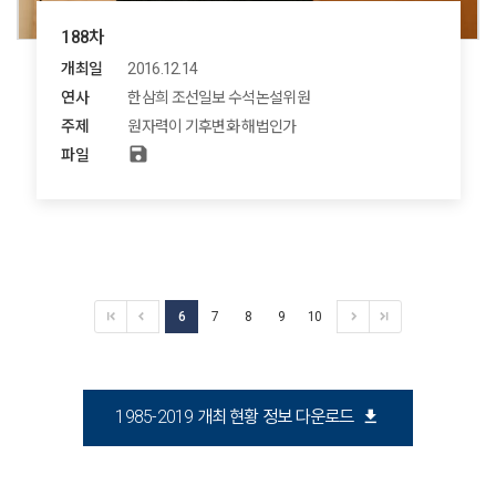
188차
개최일
2016.12.14
연사
한삼희 조선일보 수석논설위원
주제
원자력이 기후변화 해법인가
save
파일
6
7
8
9
10
download
1985-2019 개최 현황 정보 다운로드