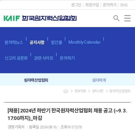
본문바로가기
로그인
회원가입
문의하기
ENG
search
Monthly Calendar
원자력뉴스
공지사항
발간물
신고리 공론화
관련 사이트
문의하기
원자력산업협회
원자력계
navigate_next
navigate_next
navigate_next
정보자료
공지사항
원자력산업협회
입찰공고
보도자료
[채용] 2024년 하반기 한국원자력산업협회 채용 공고 (~9. 3.
17:00까지)_마감
경영기획처
등록일
2024.08.16
조회수
37,076