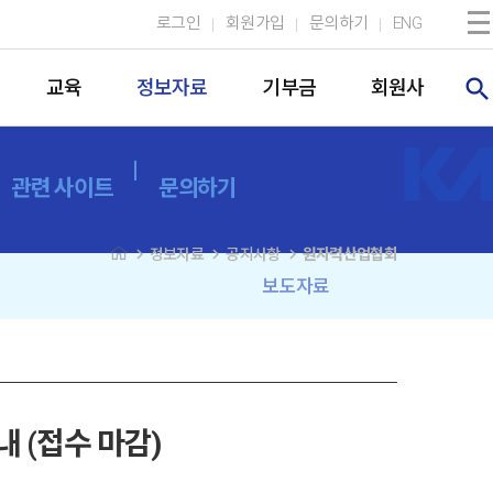
로그인
회원가입
문의하기
ENG
search
교육
정보자료
기부금
회원사
관련 사이트
문의하기
navigate_next
navigate_next
navigate_next
정보자료
공지사항
원자력산업협회
보도자료
 (접수 마감)