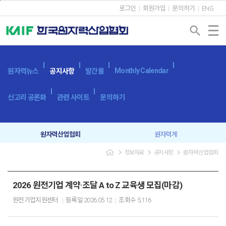
본문바로가기
로그인
회원가입
문의하기
ENG
search
Monthly Calendar
원자력뉴스
공지사항
발간물
신고리 공론화
관련 사이트
문의하기
원자력산업협회
원자력계
navigate_next
navigate_next
navigate_next
정보자료
공지사항
원자력산업협회
입찰공고
보도자료
2026 원전기업 계약·조달 A to Z 교육생 모집(마감)
원전기업지원센터
등록일
2026.05.12
조회수
5,116