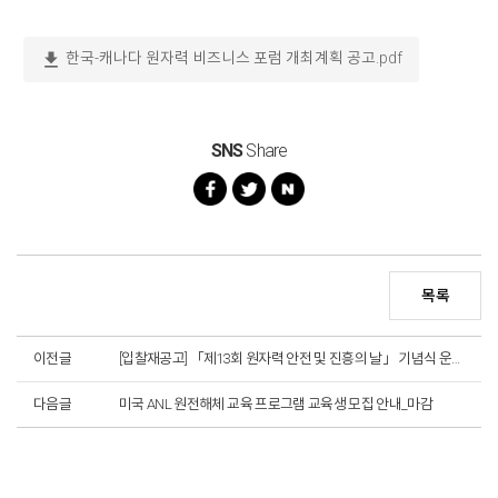
download
한국-캐나다 원자력 비즈니스 포럼 개최계획 공고.pdf
SNS
Share
목록
이전글
[입찰재공고] 「제13회 원자력 안전 및 진흥의 날」 기념식 운영용역
다음글
미국 ANL 원전해체 교육 프로그램 교육생 모집 안내_마감