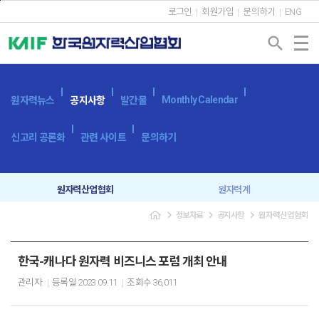
본문바로가기
로그인
회원가입
문의하기
ENG
search
Monthly Calendar
원자력뉴스
공지사항
발간물
신고리 공론화
관련 사이트
문의하기
원자력산업협회
원자력계
navigate_next
navigate_next
navigate_next
정보자료
공지사항
원자력산업협회
입찰공고
보도자료
한국-캐나다 원자력 비즈니스 포럼 개최 안내
관리자
등록일
2023.09.11
조회수
36,011