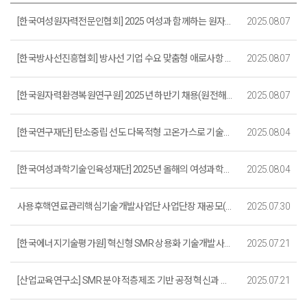
[한국여성원자력전문인협회] 2025 여성과 함께하는 원자력 심포지엄 안내(8. 27.)
2025.08.07
[한국방사선진흥협회] 방사선 기업 수요 맞춤형 애로사항 컨설팅 프로그램 신청 안내
2025.08.07
[한국원자력환경복원연구원] 2025년 하반기 채용(원전해체 R&D / 경영지원)(~8. 13.까지)
2025.08.07
[한국연구재단] 탄소중립 선도 다목적형 고온가스로 기술개발사업 공청회 개최(8. 7.)
2025.08.04
[한국여성과학기술인육성재단] 2025년 올해의 여성과학기술인상 후보자 추천 (~8. 31.)
2025.08.04
사용후핵연료관리핵심기술개발사업단 사업단장 재공모(~8. 5.)_마감
2025.07.30
[한국에너지기술평가원] 혁신형 SMR 상용화 기술개발사업 참여의향 조사 (~7. 27.)
2025.07.21
[산업교육연구소] SMR 분야 적층제조 기반 공정 혁신과 경량화/저비용 기술개발 세미나 (온/오프 동시진행)(7. 24.)
2025.07.21