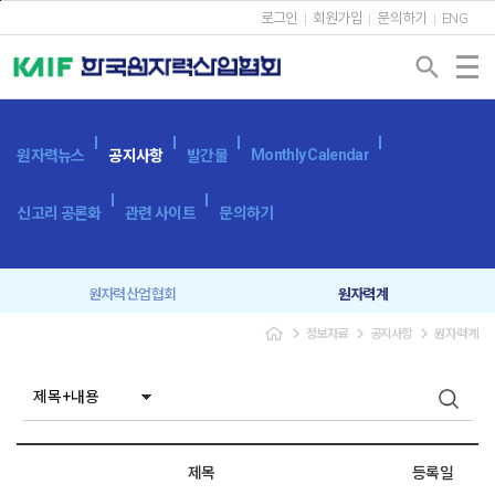
본문바로가기
로그인
회원가입
문의하기
ENG
search
Monthly Calendar
원자력뉴스
공지사항
발간물
신고리 공론화
관련 사이트
문의하기
원자력산업협회
원자력계
navigate_next
navigate_next
navigate_next
정보자료
공지사항
원자력계
입찰공고
보도자료
제목
등록일