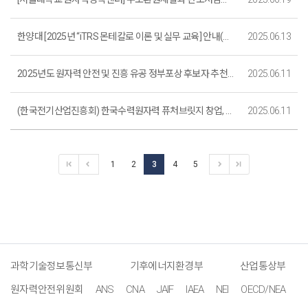
한양대 [2025년 “iTRS 몬테칼로 이론 및 실무 교육] 안내(마감)
2025.06.13
2025년도 원자력 안전 및 진흥 유공 정부포상 후보자 추천 요청
2025.06.11
(한국전기산업진흥회) 한국수력원자력 퓨처브릿지 창업, 벤처기업 지원사업 참여기업 모집 안내
2025.06.11
1
2
3
4
5
과학기술정보통신부
기후에너지환경부
산업통상부
원자력안전위원회
ANS
CNA
JAIF
IAEA
NEI
OECD/NEA