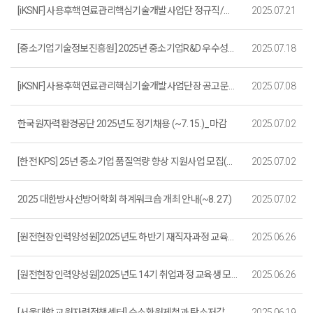
[iKSNF] 사용후핵연료관리핵심기술개발사업단 정규직/기간제계약직 채용(~8. 8.)
2025.07.21
[중소기업기술정보진흥원] 2025년 중소기업R&D 우수성과 50선 모집 (~7. 25.)
2025.07.18
[iKSNF] 사용후핵연료관리핵심기술개발사업단장 공고문(~7. 25.)
2025.07.08
한국원자력환경공단 2025년도 정기채용 (~7. 15.)_마감
2025.07.02
[한전 KPS] 25년 중소기업 품질역량 향상 지원사업 모집(~7. 11.)
2025.07.02
2025 대한방사선방어학회 하계워크숍 개최 안내(~8. 27.)
2025.07.02
[원전현장인력양성원]2025년도 하반기 재직자과정 교육시행 안내
2025.06.26
[원전현장인력양성원]2025년도 14기 취업과정 교육생 모집 안내( ~ 7.27)
2025.06.26
[서울대학교 원자력정책센터] 수소환원제철과 탄소저감을 위한 원전 활용 정책토론회 참가 요청
2025.06.19