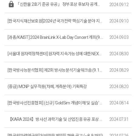
lock
「신한울 2호기 준공 유공」 정부포상 후보자 공개검증
2024.09.12
[한국지식재산보호원]2024년 국가전략 핵심기술 분야 지재권 보호전략 컨설팅 지원기업 하반기 모집(~9. 30.)
2024.09.10
[과총/KAIST] 2024 BrainLink X-Lab Day Concert 개최(9. 10. )
2024.09.03
[서울대 원자력정책센터] 원자력 지속가능성에 대한 NEXFO 워크숍 초대
2024.08.30
[한국방사능분석협회] 제2회 방사능분석기술워크숍 (9. 10.~9. 11.)
2024.08.29
(중급) MCNP 실무적용(차폐, 계측분야) 기획특강
2024.08.20
[한국방사선진흥협회] (신규) 'GoldSim 개념이해 및 실습' 과정 안내
2024.08.14
【KARA 2024】방사선 과학기술 및 산업진흥 유공 포상 후보자 공모(~9.6(금) 자정까지)
2024.07.31
[한국원자력연구원] 일반전문계약직 채용 공고 (~8. 9.까지)
2024.07.26