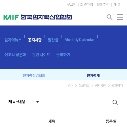
본문바로가기
로그인
회원가입
문의하기
ENG
search
Monthly Calendar
원자력뉴스
공지사항
발간물
신고리 공론화
관련 사이트
문의하기
원자력산업협회
원자력계
navigate_next
navigate_next
navigate_next
정보자료
공지사항
원자력계
입찰공고
보도자료
제목
등록일