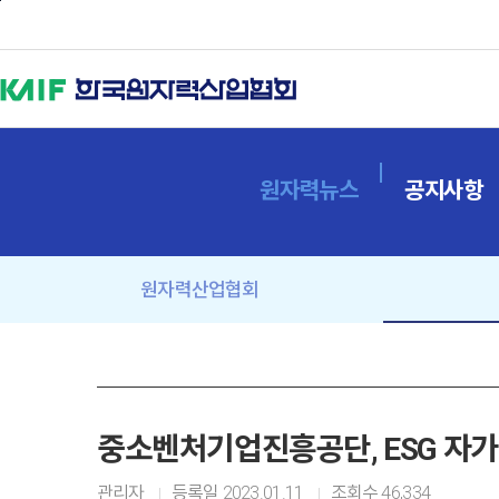
본문바로가기
원자력뉴스
공지사항
원자력산업협회
중소벤처기업진흥공단, ESG 자가진
관리자
등록일
2023.01.11
조회수
46,334