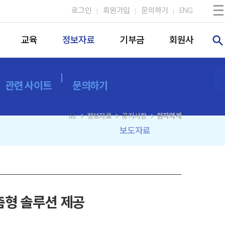
로그인
회원가입
문의하기
ENG
search
교육
정보자료
기부금
회원사
관련 사이트
문의하기
navigate_next
navigate_next
navigate_next
정보자료
공지사항
원자력계
보도자료
맞춤형 솔루션 제공