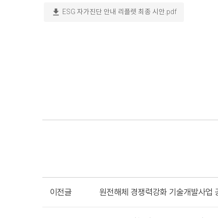
download
ESG 자가진단 안내 리플렛 최종 시안.pdf
이전글
원전해체 경쟁력강화 기술개발사업 