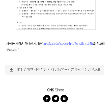
자세한 사항은 원해연 게시판(
https://krid.or.kr/bbs/board.php?bo_table=sub51)
을 참고해
주십시오"
download
(대외)원해연 정책지정 과제 공동연구개발기관 모집공고.pdf
SNS
Share