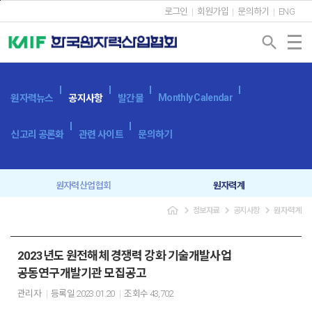
본문바로가기
로그인
회원가입
문의하기
ENG
search
Monthly Calendar
원자력뉴스
공지사항
발간물
신고리 공론화
관련 사이트
문의하기
원자력산업협회
원자력계
navigate_next
navigate_next
navigate_next
정보자료
공지사항
원자력계
입찰공고
보도자료
2023년도 원전해체 경쟁력 강화 기술개발사업
공동연구개발기관 모집공고
관리자
등록일
2023.01.20
조회수
43,702