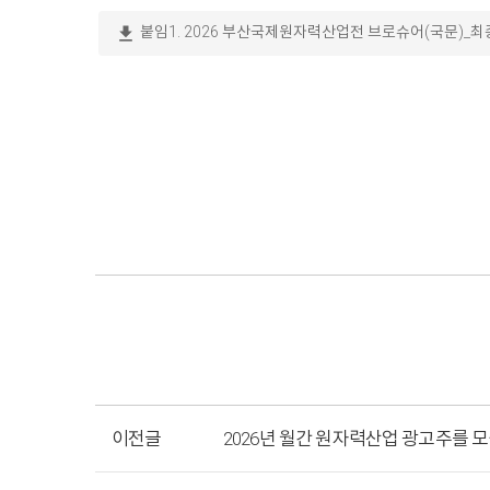
download
붙임1. 2026 부산국제원자력산업전 브로슈어(국문)_최종
이전글
2026년 월간 원자력산업 광고주를 