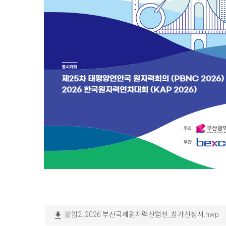
download
붙임2. 2026 부산국제원자력산업전_참가신청서.hwp