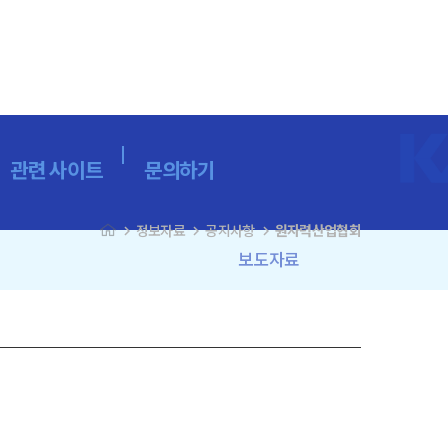
관련 사이트
문의하기
navigate_next
navigate_next
navigate_next
정보자료
공지사항
원자력산업협회
보도자료