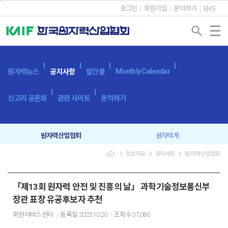
본문바로가기
로그인
회원가입
문의하기
ENG
search
Monthly Calendar
원자력뉴스
공지사항
발간물
신고리 공론화
관련 사이트
문의하기
원자력산업협회
원자력계
navigate_next
navigate_next
navigate_next
정보자료
공지사항
원자력산업협회
입찰공고
보도자료
「제13회 원자력 안전 및 진흥의 날」 과학기술정보통신부
장관 표창 유공후보자 추천
회원서비스센터
등록일
2023.10.20
조회수
37,080