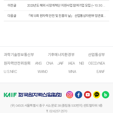
이전글
2023년도 해외 시장개척단 지원사업 참여기업 모집 (~10. 30. 월 14:00 마감)
다음글
「제13회 원자력 안전 및 진흥의 날」 산업통상자원부 장관표창 유공후보자 추천 의뢰
과학기술정보통신부
기후에너지환경부
산업통상부
원자력안전위원회
ANS
CNA
JAIF
IAEA
NEI
OECD/NEA
U.S.NRC
WANO
WNA
EANF
(우) 04505 서울특별시 중구 서소문로 38 (중림동 500번지) 센트럴타워 9층
T.
02-6257-2570