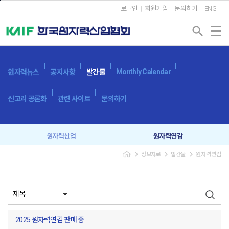
본문바로가기
로그인
회원가입
문의하기
ENG
search
Monthly Calendar
원자력뉴스
공지사항
발간물
신고리 공론화
관련 사이트
문의하기
원자력산업
원자력연감
navigate_next
navigate_next
navigate_next
정보자료
발간물
원자력연감
원자력산업실태조사
세계 원자력발전 현황과 동향
용어사전
원자력발전시스템
광고 신청
2025 원자력연감 판매 중