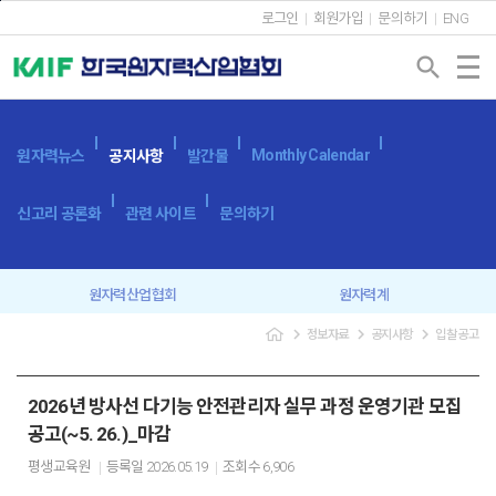
본문바로가기
로그인
회원가입
문의하기
ENG
search
Monthly Calendar
원자력뉴스
공지사항
발간물
신고리 공론화
관련 사이트
문의하기
원자력산업협회
원자력계
navigate_next
navigate_next
navigate_next
정보자료
공지사항
입찰공고
입찰공고
보도자료
2026년 방사선 다기능 안전관리자 실무 과정 운영기관 모집
공고(~5. 26.)_마감
평생교육원
등록일
2026.05.19
조회수
6,906