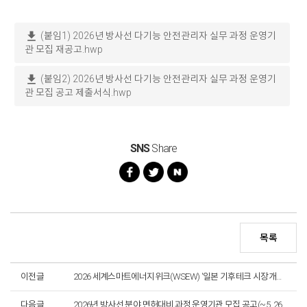
download
(붙임1) 2026년 방사선 다기능 안전관리자 실무 과정 운영기
관 모집 재공고.hwp
download
(붙임2) 2026년 방사선 다기능 안전관리자 실무 과정 운영기
관 모집 공고 제출서식.hwp
SNS
Share
목록
이전글
2026 세계스마트에너지위크(WSEW) '일본 기후테크 시장개척단' 홍보관 설치 및 운영 용역 입찰공고 (~7. 6.까지)
다음글
2026년 방사선 분야 면허대비 과정 운영기관 모집 공고(~5. 26.)_마감