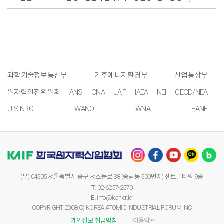
과학기술정보통신부
기후에너지환경부
산업통상부
원자력안전위원회
ANS
CNA
JAIF
IAEA
NEI
OECD/NEA
U.S.NRC
WANO
WNA
EANF
(우) 04505 서울특별시 중구 서소문로 38 (중림동 500번지) 센트럴타워 9층
T.
02-6257-2570
E.
info@kaif.or.kr
COPYRIGHT 2008(C) KOREA ATOMIC INDUSTRIAL FORUM,INC
· 개인정보 취급방침
· 이용약관