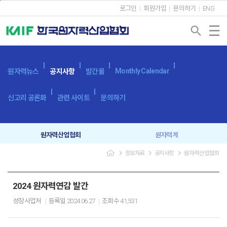
본문바로가기
로그인
회원가입
문의하기
ENG
search
Monthly Calendar
원자력뉴스
공지사항
발간물
신고리 공론화
관련 사이트
문의하기
원자력산업협회
원자력계
navigate_next
navigate_next
navigate_next
정보자료
공지사항
원자력산업협회
입찰공고
보도자료
2024 원자력연감 발간
성장사업처
등록일
2024.06.27
조회수
41,531