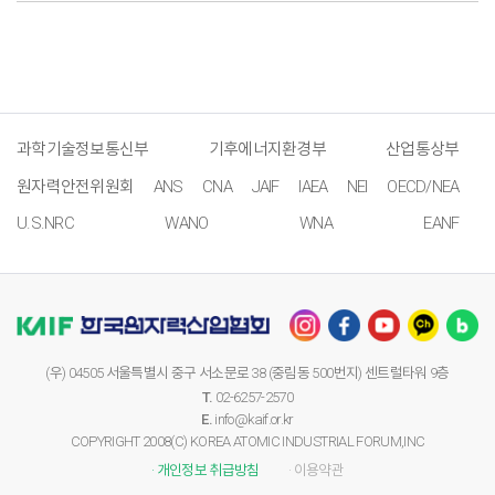
과학기술정보통신부
기후에너지환경부
산업통상부
원자력안전위원회
ANS
CNA
JAIF
IAEA
NEI
OECD/NEA
U.S.NRC
WANO
WNA
EANF
(우) 04505 서울특별시 중구 서소문로 38 (중림동 500번지) 센트럴타워 9층
T.
02-6257-2570
E.
info@kaif.or.kr
COPYRIGHT 2008(C) KOREA ATOMIC INDUSTRIAL FORUM,INC
· 개인정보 취급방침
· 이용약관