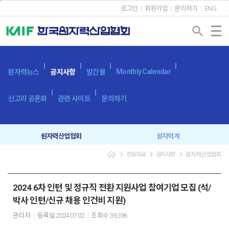
본문바로가기
로그인
회원가입
문의하기
ENG
search
Monthly Calendar
원자력뉴스
공지사항
발간물
신고리 공론화
관련 사이트
문의하기
원자력산업협회
원자력계
navigate_next
navigate_next
navigate_next
정보자료
공지사항
원자력산업협회
입찰공고
보도자료
2024 6차 인턴 및 정규직 전환 지원사업 참여기업 모집 (석/
박사 인턴/신규 채용 인건비 지원)
관리자
등록일
2024.07.02
조회수
39,396