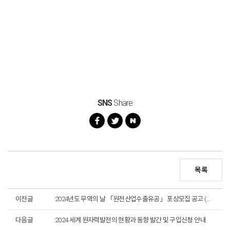
SNS
Share
목록
이전글
2024년도 무역의 날 「원전산업수출유공」 포상모집 공고 (공고마감)
다음글
2024 세계 원자력발전의 현황과 동향 발간 및 구입신청 안내