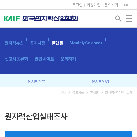
본문바로가기
로그인
회원가입
문의하기
ENG
search
Monthly Calendar
원자력뉴스
공지사항
발간물
신고리 공론화
관련 사이트
문의하기
원자력산업
원자력연감
navigate_next
navigate_next
navigate_next
정보자료
발간물
원자력산업실태조사
원자력산업실태조사
세계 원자력발전 현황과 동향
용어사전
원자력발전시스템
원자력산업실태조사
광고 신청