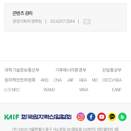
콘텐츠 관리
경영기획처 정책팀
02-6257-2544
과학기술정보통신부
기후에너지환경부
산업통상부
원자력안전위원회
ANS
CNA
JAIF
IAEA
NEI
OECD/NEA
U.S.NRC
WANO
WNA
EANF
(우) 04505 서울특별시 중구 서소문로 38 (중림동 500번지) 센트럴타워 9층