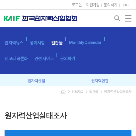
본문바로가기
로그인
회원가입
문의하기
ENG
search
Monthly Calendar
원자력뉴스
공지사항
발간물
신고리 공론화
관련 사이트
문의하기
원자력산업
원자력연감
navigate_next
navigate_next
navigate_next
정보자료
발간물
원자력산업실태조사
원자력산업실태조사
세계 원자력발전 현황과 동향
용어사전
원자력발전시스템
원자력산업실태조사
광고 신청