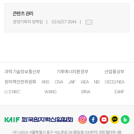
콘텐츠 관리
경영기획처 정책팀
02-6257-2544
과학기술정보통신부
기후에너지환경부
산업통상부
원자력안전위원회
ANS
CNA
JAIF
IAEA
NEI
OECD/NEA
U.S.NRC
WANO
WNA
EANF
(우) 04505 서울특별시 중구 서소문로 38 (중림동 500번지) 센트럴타워 9층