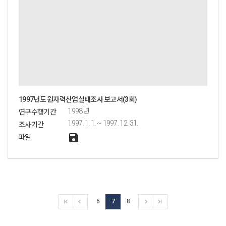
1997년도 원자력산업실태조사 보고서(3회)
1998년
연구수행기간
1997. 1. 1. ~ 1997. 12. 31.
조사기간
save
파일
6
7
8