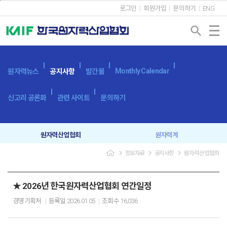
본문바로가기
로그인
회원가입
문의하기
ENG
search
Monthly Calendar
원자력뉴스
공지사항
발간물
신고리 공론화
관련 사이트
문의하기
원자력산업협회
원자력계
navigate_next
navigate_next
navigate_next
정보자료
공지사항
원자력산업협회
입찰공고
보도자료
★ 2026년 한국원자력산업협회 연간일정
경영기획처
등록일
2026.01.05
조회수
16,036