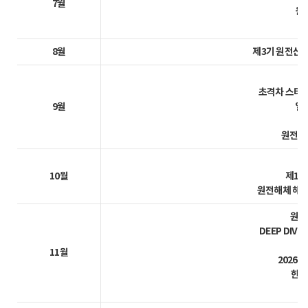
7월
원자
8월
제3기 원전산업 최
초격차 스타트업
9월
일본
원전기업 
10월
제12회
원전해체 해외 비
원자력
DEEP DIVE 
원
11월
2026 
한-캐