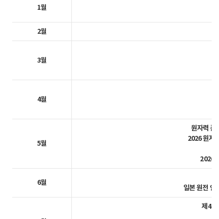
세
1월
2월
3월
한
4월
부
원자력 품질
2026 원자
5월
2026 
6월
일본 원전 안전 
제41회