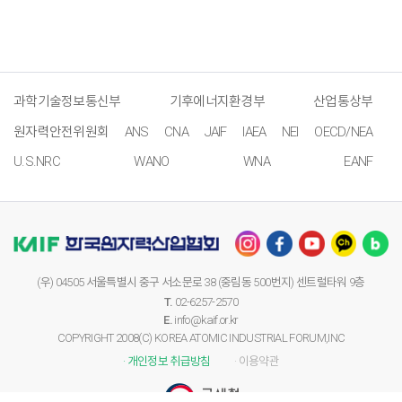
과학기술정보통신부
기후에너지환경부
산업통상부
원자력안전위원회
ANS
CNA
JAIF
IAEA
NEI
OECD/NEA
U.S.NRC
WANO
WNA
EANF
(우) 04505 서울특별시 중구 서소문로 38 (중림동 500번지) 센트럴타워 9층
T.
02-6257-2570
E.
info@kaif.or.kr
COPYRIGHT 2008(C) KOREA ATOMIC INDUSTRIAL FORUM,INC
· 개인정보 취급방침
· 이용약관