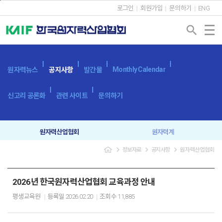
본문바로가기
로그인
회원가입
문의하기
ENG
search
Monthly Calendar
원자력뉴스
공지사항
발간물
신고리 공론화
관련 사이트
문의하기
원자력산업협회
원자력계
navigate_next
navigate_next
navigate_next
정보자료
공지사항
원자력산업협회
입찰공고
보도자료
2026년 한국원자력산업협회 교육과정 안내
평생교육원
등록일
2026.02.20
조회수
11,885