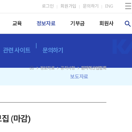
로그인
회원가입
문의하기
ENG
search
교육
정보자료
기부금
회원사
관련 사이트
문의하기
navigate_next
navigate_next
navigate_next
정보자료
공지사항
원자력산업협회
보도자료
집 (마감)