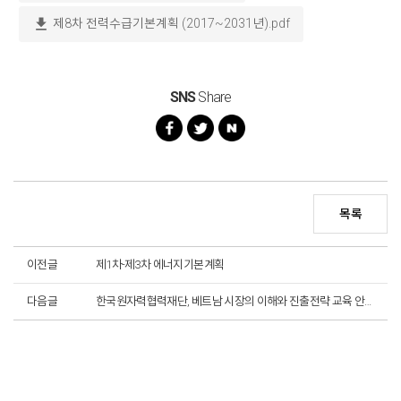
download
제8차 전력수급기본계획 (2017~2031년).pdf
SNS
Share
목록
이전글
제1차-제3차 에너지기본계획
다음글
한국원자력협력재단, 베트남 시장의 이해와 진출전략 교육 안내 (11.28)