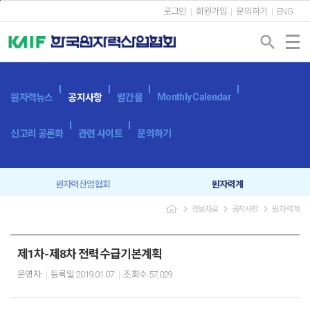
본문바로가기
로그인
회원가입
문의하기
ENG
search
Monthly Calendar
원자력뉴스
공지사항
발간물
신고리 공론화
관련 사이트
문의하기
원자력산업협회
원자력계
navigate_next
navigate_next
navigate_next
정보자료
공지사항
원자력계
입찰공고
보도자료
제1차-제8차 전력수급기본계획
운영자
등록일
2019.01.07
조회수
57,029