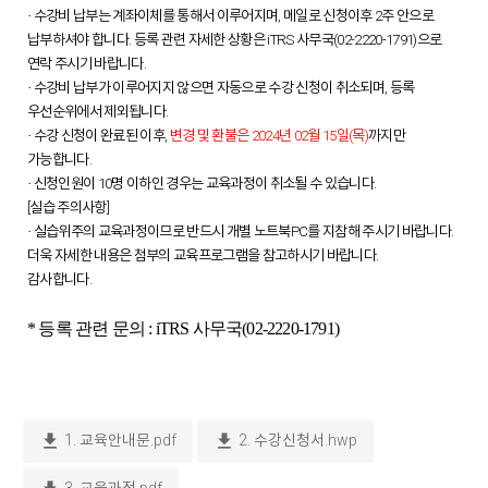
·
수강비 납부는 계좌이체를 통해서 이루어지며, 메일로 신청이후 2주 안으로
납부하셔야 합니다. 등록 관련 자세한 상황은 iTRS 사무국(02-2220-1791)으로
연락 주시기 바랍니다.
·
수강비 납부가 이루어지지 않으면 자동으로 수강 신청이 취소되며, 등록
우선순위에서 제외됩니다.
·
수강 신청이 완료된 이후,
변경 및 환불은 2024년 02월 15일(목)
까지만
가능합니다.
·
신청인원이 10명 이하인 경우는 교육과정이 취소될 수 있습니다.
[실습 주의사항]
·
실습위주의 교육과정이므로 반드시 개별 노트북PC를 지참해 주시기 바랍니다.
더욱 자세한 내용은 첨부의 교육프로그램을 참고하시기 바랍니다.
감사합니다.
*
등록 관련 문의 : iTRS 사무국(02-2220-1791)
download
download
1. 교육안내문.pdf
2. 수강신청서.hwp