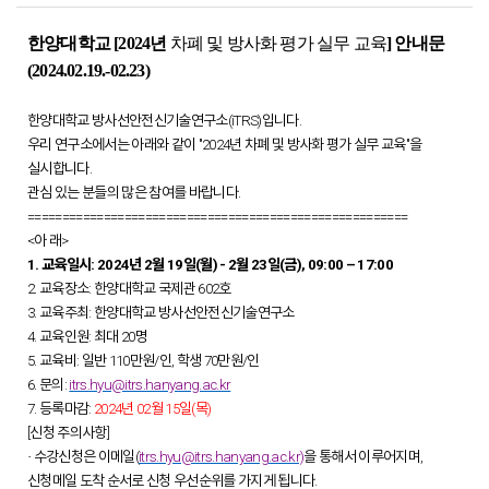
한양대학교 [2024년
차폐 및 방사화 평가 실무 교육
]
안내문
(2024.02.19.-02.23)
한양대학교 방사선안전신기술연구소(iTRS)입니다.
우리 연구소에서는 아래와 같이 "2024년 차폐 및 방사화 평가 실무 교육"을
실시합니다.
관심 있는 분들의 많은 참여를 바랍니다.
=======================================================
<아 래>
1. 교육일시: 2024년 2월 19일(월) - 2월 23일(금), 09:00 – 17:00
2. 교육장소: 한양대학교 국제관 602호
3. 교육주최: 한양대학교 방사선안전신기술연구소
4. 교육인원: 최대 20명
5. 교육비: 일반 110만원/인, 학생 70만원/인
6. 문의:
itrs.hyu@itrs.hanyang.ac.kr
7. 등록마감:
2024
년 02월 15일(목)
[신청 주의사항]
·
수강신청은 이메일(
itrs.hyu@itrs.hanyang.ac.kr)
을 통해서 이루어지며,
신청메일 도착 순서로 신청 우선순위를 가지게 됩니다.