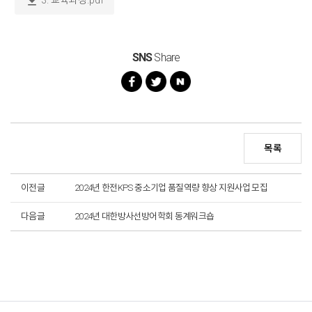
download
3. 교육과정.pdf
SNS
Share
목록
이전글
2024년 한전KPS 중소기업 품질역량 향상 지원사업 모집
다음글
2024년 대한방사선방어학회 동계워크숍