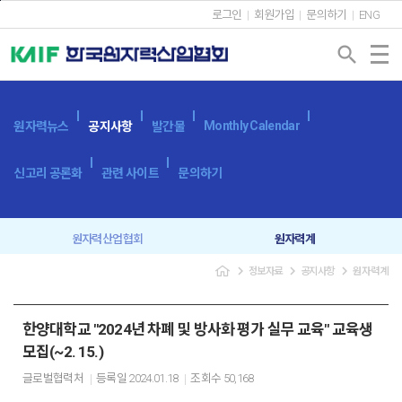
본문바로가기
로그인
회원가입
문의하기
ENG
search
Monthly Calendar
원자력뉴스
공지사항
발간물
신고리 공론화
관련 사이트
문의하기
원자력산업협회
원자력계
navigate_next
navigate_next
navigate_next
정보자료
공지사항
원자력계
입찰공고
보도자료
한양대학교 "2024년 차폐 및 방사화 평가 실무 교육" 교육생
모집(~2. 15.)
글로벌협력처
등록일
2024.01.18
조회수
50,168