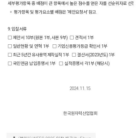
세부평가항목 중 배점이 큰 항목에서 높은 점수를 얻은 자를 선순위자로 선정
◦
평가항목 및 평가요소별 배점은
제안요청서
참고
‘
’
.
입찰서류
9.
□ 제안서
부
원본
부
사본
부
□ 견적서
부
10
(
1
,
9
)
1
□ 일반현황 및 연혁
부 □
기업신용평가등급 확인서
부
1
1
□
최근
년간 유사용역 제작실적
부
□ 결산서
년도
부
5
1
(2023
) 1
□ 국민연금 납입증명서
부
□
실적증명서 각
부
해당시
1
1
(
)
2024. 11. 15.
한국원자력산업협회