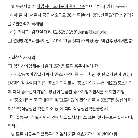
※
우편제출 시
마감시간 도착분에 한해 접수
하며
담당자 명함 동봉
必
,
◦
제 출 처
서울시 중구 서소문로
센트럴타워
층,
한국원자력산업협회
:
38,
9
글로벌협력처 국제팀
◦
문의사항
김진실 대리
:
, 02-6257-2591, kimjs@kaif.or.kr
□
선정평가
프레젠테이션
예정
공고마감 후 상세 개별통보
(
) : 2024. 11월 셋째 주
(
)
입찰참가 자격
7.
□
입찰참가업체는 다음의 조건을 모두 충족하여야 함
◦
입찰등록마감일시까지
중소기업제품 구매촉진 및 판로지원에 관한법률
‘
경쟁입찰 참여자격
의 중소기업자로서
중소기업기본법
제
조
중소기업자
(
)
‘
’
2
(
에 따라 중소벤처기업부 장관이 발급한 중소기업확인서를 소지한 기업
◦
중소기업제품 구매촉진 및 판로지원에 관한 법률
제
조
직접생산의 확인 
‘
’
9
(
제
조
직접생산 확인 취소 등
에 따라
직접생산확인증명서
11
(
)
「입찰등록마감일시까지
전시부스설치서비스
또는
전시홍보관설치서비스
‘
’
‘
’
업체
」
※
모든 서류는 입찰등록마감일시 기준 유효기간 내에 있어야 함