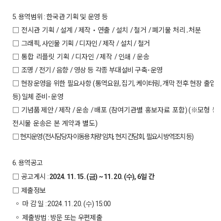
용역범위
한국관 기획 및 운영 등
5.
:
□
전시관 기획
설계
제작‧연출
설치
철거
폐기물 처리․처분
/
/
/
/
/
□
그래픽
사인물 기획
디자인
제작
설치
철거
,
/
/
/
/
□
통합 리플릿 기획
디자인
제작
인쇄
운송
/
/
/
/
□
조명
전기
음향
영상 등 각종 부대설비 구축
･
운영
/
/
/
□
현장운영을 위한 필요사항
통역요원
집기
케이터링
개막 전후 현장 출입
(
,
,
,
등
일체 준비
･
운영
)
□
기념품 제안
제작
운송
배포
참여기관별 홍보자료 포함
※모형 등
/
/
/
(
)
(
전시물 운송은 본 계약과 별도
)
□
현지운영
전시담당자 이동용 차량 임차
현지 간담회
필요시 방역조치 등
(
,
,
)
용역공고
6
.
□
공고게시
일 간
:
2024. 11. 15. (금
) ~ 11. 20. (수
), 6
□
제출정보
◦
마 감 일
: 2024. 11. 20. (수
) 15:00
◦
제출방법
방문 또는 우편제출
: