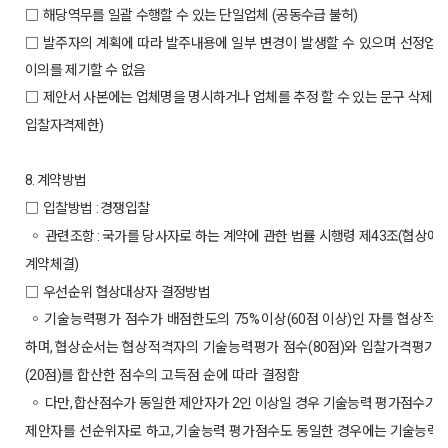
□
해당역무를 일괄 수행할 수 있는 단일업체
공동수급 불허
(
)
□
발주자의 계획에 따라 발주내용에 일부 변경
이 발생할 수 있으며
선정업체
이의를 제기할 수 없음
□
제안서 사본에는 업체명을 명시하거나 업체를 추정 할 수 있는 문구 삭제
(
입찰자격제한
)
계약방법
8.
□
입찰방법
경쟁입찰
:
◦
관련조항
국가를 당사자로 하는 계약에 관한 법률 시행령 제
조
협상에 
:
43
(
계약체결
)
□
우선순위 협상대상자 결정방법
◦
기술능력평가 점수가 배점한도의
이상
점 이상
인 자를 협상적
75%
(60
)
하며
협상순서는 협상적격자의 기술능력평가 점수
점
와 입찰가격평가 
,
(80
)
점
를 합산한 점수의 고득점 순에 따라 결정함
(20
)
◦
다만
합산점수가 동일한 제안자가
인 이상일 경우 기술능력 평가
점수가 
,
2
제안자를 선순위자로 하고
기술능력 평가점수도 동일한
경우에는 기술능력
,