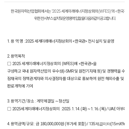
한국원자력산업협회에서는
세계미래에너지정상회의
의
한국관
‘2025
(WFES)’
<
위한
전시부스 설치 및 운영 용역 입찰을 다음과 같이 공고합니다
.
용 역 명
세계미래에너지정상회의
한국관
전시 설치 및 운영
1.
:
2025
<
>
용역목적
2.
□
세계미래에너지정상회의
에
한국관
을
2025
(WFES)
<
>
구성하고
국내
원자력산업의
우수성
및 원전기자재 등
및 경쟁력을
수출
(i-SMR
)
잠재국의 정책관계자와 의사결정자를 대상으로 홍보하여
원전 해외수출 및 
판로개척에 기여
용역기간/장소
계약체결일
정산일
3.
:
~
□
세계미래에너지정상회의
화
목
아부다
2025
: 2025. 1. 14. (
) ~ 1. 16. (
) / UAE
용역금액/규모
금 18
원
부가세 포함
4.
:
0,000,000
(
) / 135제곱미터(15mX9m)