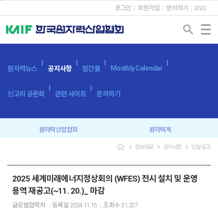
본문바로가기
로그인
회원가입
문의하기
ENG
search
Monthly Calendar
원자력뉴스
공지사항
발간물
신고리 공론화
관련 사이트
문의하기
원자력산업협회
원자력계
navigate_next
navigate_next
navigate_next
정보자료
공지사항
입찰공고
입찰공고
보도자료
2025 세계미래에너지정상회의 (WFES) 전시 설치 및 운영
용역 재공고(~11. 20.)_ 마감
글로벌협력처
등록일
2024.11.15
조회수
31,237