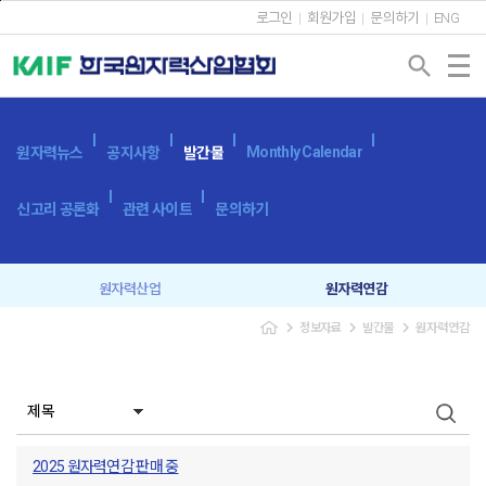
본문바로가기
로그인
회원가입
문의하기
ENG
search
Monthly Calendar
원자력뉴스
공지사항
발간물
신고리 공론화
관련 사이트
문의하기
원자력산업
원자력연감
navigate_next
navigate_next
navigate_next
정보자료
발간물
원자력연감
원자력산업실태조사
세계 원자력발전 현황과 동향
용어사전
원자력발전시스템
광고 신청
2025 원자력연감 판매 중