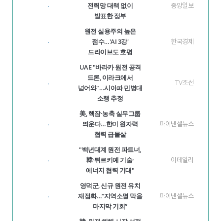
전력망 대책 없이
중앙일보
·
발표한 정부
원전 실용주의 높은
점수…'AI 3강'
한국경제
·
드라이브도 호평
UAE "바라카 원전 공격
드론, 이라크에서
TV조선
·
넘어와"…시아파 민병대
소행 추정
美, 핵잠·농축 실무그룹
띄운다…한미 원자력
파이낸셜뉴스
·
협력 급물살
"백년대계 원전 파트너,
韓·튀르키예 기술·
이데일리
·
에너지 협력 기대"
영덕군, 신규 원전 유치
재점화…“지역소멸 막을
파이낸셜뉴스
·
마지막 기회”