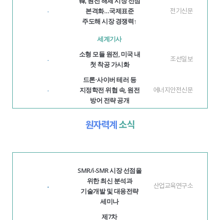
韓, 원전 해체 시장 선점
본격화…국제표준
전기신문
·
주도해 시장 경쟁력↑
세계기사
소형 모듈 원전, 미국 내
조선일보
·
첫 착공 가시화
드론·사이버 테러 등
지정학전 위협 속, 원전
에너지안전신문
·
방어 전략 공개
원자력계
소식
SMR/i-SMR 시장 선점을
위한 최신 분석과
·
산업교육연구소
기술개발 및 대응전략
세미나
제7차