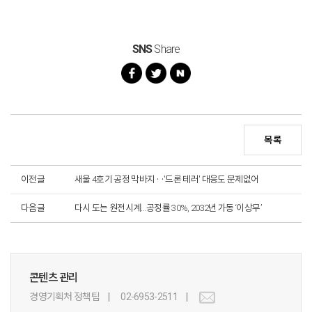
SNS
Share
목록
이전글
새울 4호기 공정 막바지‥'드론 테러' 대응도 문제없어
다음글
다시 도는 원전시계…공정률 30%, 2032년 가동 ‘이상무’
콘텐츠 관리
경영기획처 정책팀
02-6953-2511