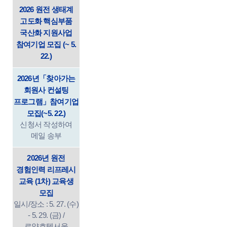
2026 원전 생태계
고도화 핵심부품
국산화 지원사업
참여기업 모집 (~ 5.
22.)
2026년「찾아가는
회원사 컨설팅
프로그램」참여기업
모집(~5. 22.)
신청서 작성하여
메일 송부
2026년 원전
경험인력 리프레시
교육 (1차) 교육생
모집
일시/장소 : 5. 27. (수)
- 5. 29. (금) /
로얄호텔서울