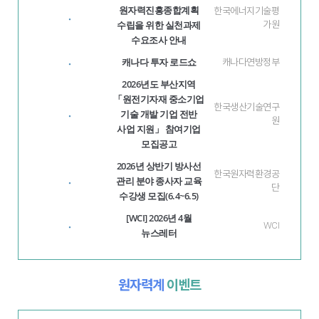
원자력진흥종합계획
한국에너지기술평
·
수립을 위한 실천과제
가원
수요조사 안내
캐나다 투자 로드쇼
·
캐나다연방정부
2026년도 부산지역
「원전기자재 중소기업
한국생산기술연구
기술 개발 기업 전반
·
원
사업 지원」 참여기업
모집공고
2026년 상반기 방사선
한국원자력환경공
관리 분야 종사자 교육
·
단
수강생 모집(6.4~6.5)
[WCI] 2026년 4월
·
WCI
뉴스레터
원자력계
이벤트