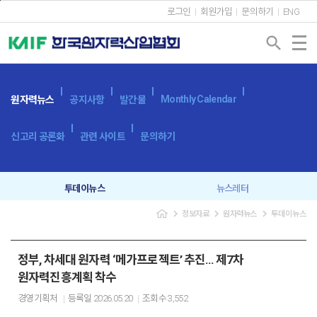
본문바로가기
로그인
회원가입
문의하기
ENG
search
Monthly Calendar
원자력뉴스
공지사항
발간물
신고리 공론화
관련 사이트
문의하기
투데이뉴스
뉴스레터
navigate_next
navigate_next
navigate_next
정보자료
원자력뉴스
투데이뉴스
정부, 차세대 원자력 ‘메가프로젝트’ 추진… 제7차
원자력진흥계획 착수
경영기획처
등록일
2026.05.20
조회수
3,552