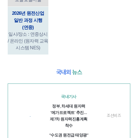
2026년 원전산업
일반 과정 시행
(연중)
일시/장소 : 연중상시
/ 온라인 (원자력 교육
시스템 NES)
국내외
뉴스
국내기사
정부, 차세대 원자력
‘메가프로젝트’ 추진…
조선비즈
·
제7차 원자력진흥계획
착수
“수도권 원전급 태양광”