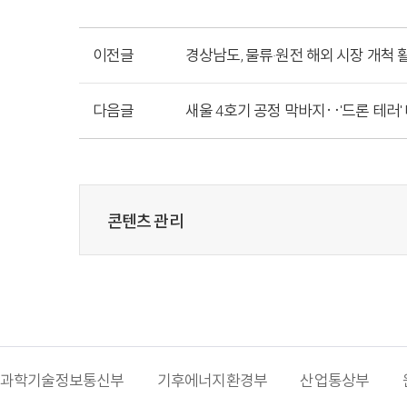
이전글
경상남도, 물류·원전 해외 시장 개척 
다음글
새울 4호기 공정 막바지‥'드론 테러
콘텐츠 관리
과학기술정보통신부
기후에너지환경부
산업통상부