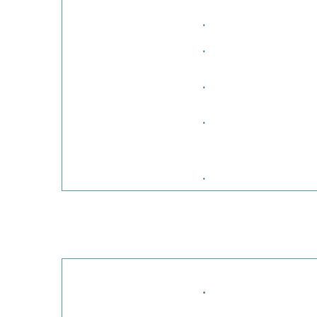
·
·
·
·
·
·