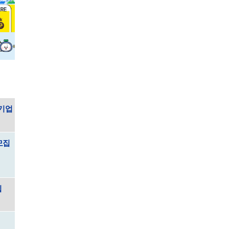
여기업
모집
집