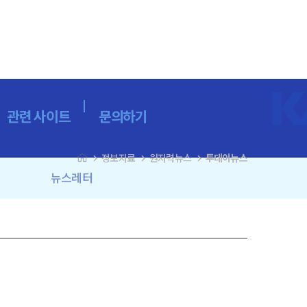
관련 사이트
문의하기
navigate_next
navigate_next
navigate_next
정보자료
원자력뉴스
투데이뉴스
뉴스레터