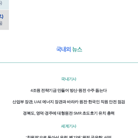
)
.)
서울
국내외
뉴스
국내기사
4조원 전략기금 만들어 방산·원전 수주 돕는다
산업부 장관, UAE 에너지 장관과 바라카 원전·한국인 직원 안전 점검
경북도, 영덕·경주에 대형원전·SMR 초도호기 유치 총력
세계기사
‘친원전’으로 돌아선 유럽, 벨기에 ‘원전 국유화’ 선언