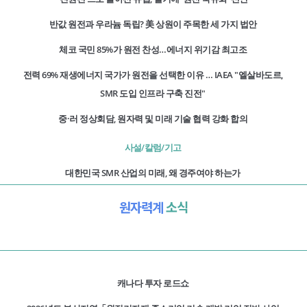
반값 원전과 우라늄 독립? 美 상원이 주목한 세 가지 법안
체코 국민 85%가 원전 찬성…에너지 위기감 최고조
전력 69% 재생에너지 국가가 원전을 선택한 이유 … IAEA "엘살바도르,
SMR 도입 인프라 구축 진전"
중·러 정상회담, 원자력 및 미래 기술 협력 강화 합의
사설/칼럼/기고
대한민국 SMR 산업의 미래, 왜 경주여야 하는가
원자력계
소식
캐나다 투자 로드쇼