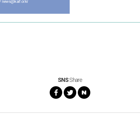
news@kaif.or.kr
SNS
Share