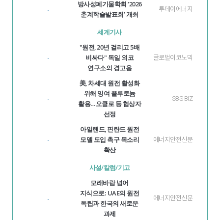
방사성폐기물학회 ‘2026
투데이에너지
·
춘계학술발표회’ 개최
세계기사
"원전, 20년 걸리고 5배
비싸다" 독일 외코
글로벌이코노믹
·
연구소의 경고음
美, 차세대 원전 활성화
위해 잉여 플루토늄
SBS BIZ
·
활용…오클로 등 협상자
선정
아일랜드, 핀란드 원전
모델 도입 촉구 목소리
에너지안전신문
·
확산
사설/칼럼/기고
모래바람 넘어
지식으로: UAE의 원전
에너지안전신문
·
독립과 한국의 새로운
과제