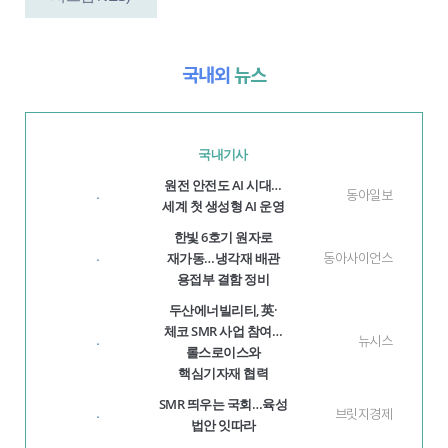
국내외
뉴스
국내기사
원전 안전도 AI 시대…
동아일보
·
세계 첫 생성형 AI 운영
한빛 6호기 원자로
재가동…냉각재 배관
동아사이언스
·
용접부 결함 정비
두산에너빌리티, 英·
체코 SMR 사업 참여…
뉴시스
·
롤스로이스와
핵심기자재 협력
SMR 띄우는 국회…육성
브릿지경제
·
법안 잇따라