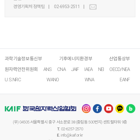
경영기획처 정책팀
02-6953-2511
과학기술정보통신부
기후에너지환경부
산업통상부
원자력안전위원회
ANS
CNA
JAIF
IAEA
NEI
OECD/NEA
U.S.NRC
WANO
WNA
EANF
(우) 04505 서울특별시 중구 서소문로 38 (중림동 500번지) 센트럴타워 9층
T.
02-6257-2570
E.
info@kaif.or.kr