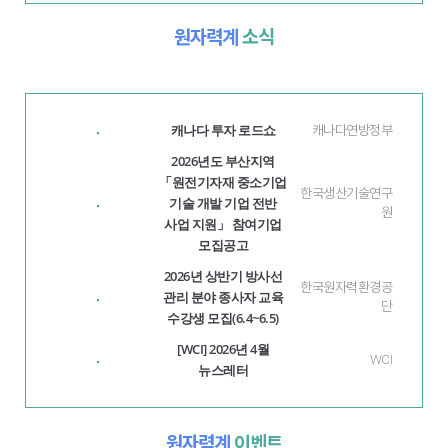
원자력계
소식
캐나다 투자 로드쇼
·
캐나다연방정부
2026년도 부산지역
「원전기자재 중소기업
한국생산기술연구
기술 개발 기업 전반
·
원
사업 지원」 참여기업
모집공고
2026년 상반기 방사선
한국원자력환경공
관리 분야 종사자 교육
·
단
수강생 모집(6.4~6.5)
[WCI] 2026년 4월
·
WCI
뉴스레터
원자력계
이벤트