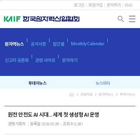
본문바로가기
로그인
회원가입
문의하기
ENG
search
Monthly Calendar
원자력뉴스
공지사항
발간물
신고리 공론화
관련 사이트
문의하기
투데이뉴스
뉴스레터
navigate_next
navigate_next
navigate_next
정보자료
원자력뉴스
투데이뉴스
원전 안전도 AI 시대… 세계 첫 생성형 AI 운영
경영기획처
등록일
2026.05.28
조회수
3,281