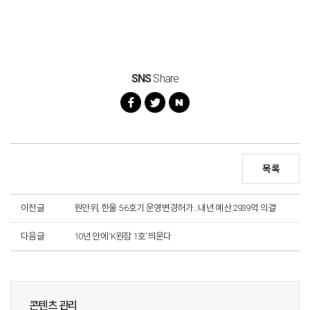
SNS
Share
목록
이전글
원안위, 한울 5·6호기 운영변경허가…내년 예산 2939억 의결
다음글
10년 안에 ‘K원잠 1호’ 띄운다
콘텐츠 관리