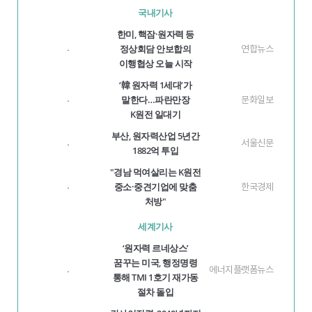
국내기사
한미, 핵잠·원자력 등
정상회담 안보합의
연합뉴스
·
이행협상 오늘 시작
‘韓 원자력 1세대’가
말한다…파란만장
문화일보
·
K원전 일대기
부산, 원자력산업 5년간
서울신문
·
1882억 투입
"경남 먹여살리는 K원전
중소·중견기업에 맞춤
한국경제
·
처방"
세계기사
‘원자력 르네상스’
꿈꾸는 미국, 행정명령
에너지플랫폼뉴스
·
통해 TMI 1호기 재가동
절차 돌입