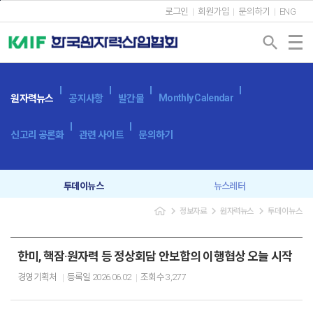
본문바로가기
로그인
회원가입
문의하기
ENG
search
Monthly Calendar
원자력뉴스
공지사항
발간물
신고리 공론화
관련 사이트
문의하기
투데이뉴스
뉴스레터
navigate_next
navigate_next
navigate_next
정보자료
원자력뉴스
투데이뉴스
한미, 핵잠·원자력 등 정상회담 안보합의 이행협상 오늘 시작
경영기획처
등록일
2026.06.02
조회수
3,277