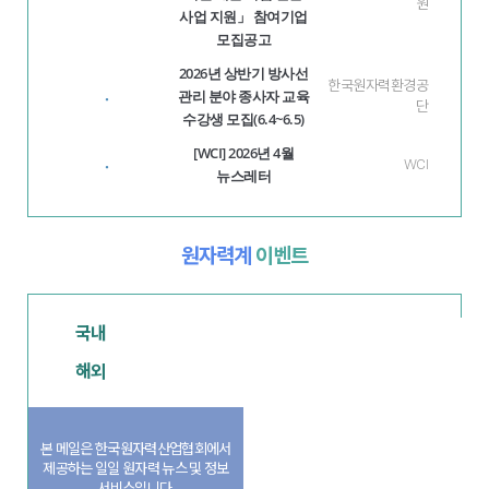
원
사업 지원」 참여기업
모집공고
2026년 상반기 방사선
한국원자력환경공
관리 분야 종사자 교육
·
단
수강생 모집(6.4~6.5)
[WCI] 2026년 4월
·
WCI
뉴스레터
원자력계
이벤트
국내
해외
본 메일은 한국원자력산업협회에서
제공하는 일일 원자력 뉴스 및 정보
서비스입니다.