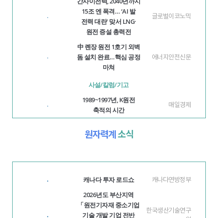
간사이전력, 2040년까지
15조 엔 폭격… ‘AI 발
글로벌이코노믹
·
전력 대란’ 맞서 LNG·
원전 증설 총력전
中 롄장 원전 1호기 외벽
돔 설치 완료…핵심 공정
에너지안전신문
·
마쳐
사설/칼럼/기고
1989~1997년, K원전
매일경제
·
축적의 시간
원자력계
소식
캐나다 투자 로드쇼
·
캐나다연방정부
2026년도 부산지역
「원전기자재 중소기업
한국생산기술연구
기술 개발 기업 전반
·