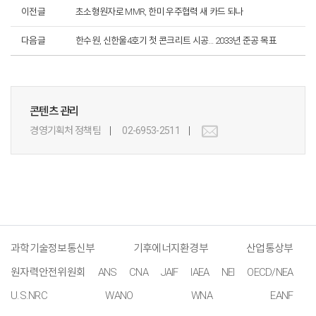
이전글
초소형원자로 MMR, 한미 우주협력 새 카드 되나
다음글
한수원, 신한울4호기 첫 콘크리트 시공… 2033년 준공 목표
콘텐츠 관리
경영기획처 정책팀
02-6953-2511
과학기술정보통신부
기후에너지환경부
산업통상부
원자력안전위원회
ANS
CNA
JAIF
IAEA
NEI
OECD/NEA
U.S.NRC
WANO
WNA
EANF