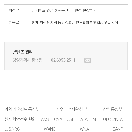
이전글
빌 게이츠·SK가 점찍은…'미래 원전' 현장을 가다
다음글
한미, 핵잠·원자력 등 정상회담 안보합의 이행협상 오늘 시작
콘텐츠 관리
경영기획처 정책팀
02-6953-2511
과학기술정보통신부
기후에너지환경부
산업통상부
원자력안전위원회
ANS
CNA
JAIF
IAEA
NEI
OECD/NEA
U.S.NRC
WANO
WNA
EANF