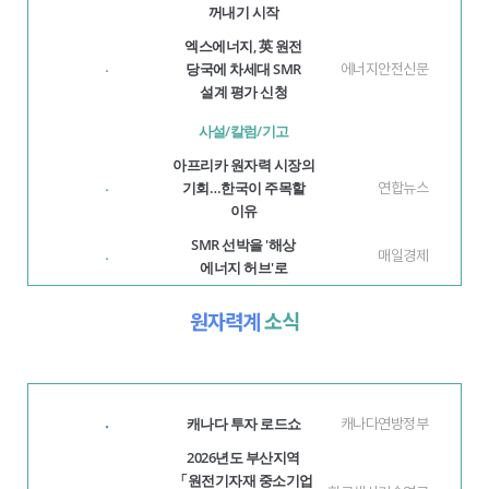
꺼내기 시작
엑스에너지, 英 원전
당국에 차세대 SMR
에너지안전신문
·
설계 평가 신청
사설/칼럼/기고
아프리카 원자력 시장의
기회…한국이 주목할
연합뉴스
·
이유
SMR 선박을 '해상
매일경제
·
에너지 허브'로
원자력계
소식
캐나다 투자 로드쇼
·
캐나다연방정부
2026년도 부산지역
「원전기자재 중소기업