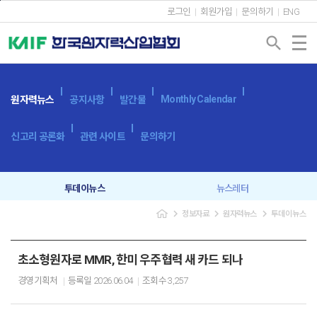
본문바로가기
로그인
회원가입
문의하기
ENG
search
Monthly Calendar
원자력뉴스
공지사항
발간물
신고리 공론화
관련 사이트
문의하기
투데이뉴스
뉴스레터
navigate_next
navigate_next
navigate_next
정보자료
원자력뉴스
투데이뉴스
초소형원자로 MMR, 한미 우주협력 새 카드 되나
경영기획처
등록일
2026.06.04
조회수
3,257