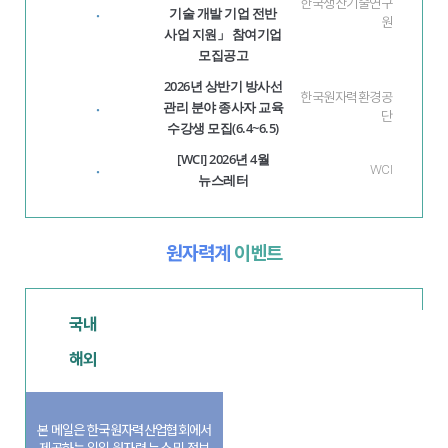
한국생산기술연구
기술 개발 기업 전반
·
원
사업 지원」 참여기업
모집공고
2026년 상반기 방사선
한국원자력환경공
관리 분야 종사자 교육
·
단
수강생 모집(6.4~6.5)
[WCI] 2026년 4월
·
WCI
뉴스레터
원자력계
이벤트
국내
해외
본 메일은 한국원자력산업협회에서