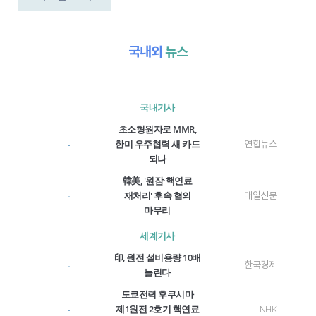
국내외
뉴스
국내기사
초소형원자로 MMR,
한미 우주협력 새 카드
연합뉴스
·
되나
韓美, '원잠·핵연료
재처리' 후속 협의
매일신문
·
마무리
세계기사
印, 원전 설비용량 10배
한국경제
·
늘린다
도쿄전력 후쿠시마
제1원전 2호기 핵연료
NHK
·