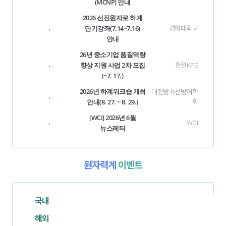
(MCNP) 안내
2026 선진원자로 하계
단기강좌(7.14~7.16)
·
경희대학교
안내
26년 중소기업 품질역량
향상 지원 사업 2차 모집
·
한전KPS
(~7. 17.)
2026년 하계워크숍 개최
대한방사선방어학
·
안내(8. 27. ~ 8. 29.)
회
[WCI] 2026년 6월
·
WCI
뉴스레터
원자력계
이벤트
국내
해외