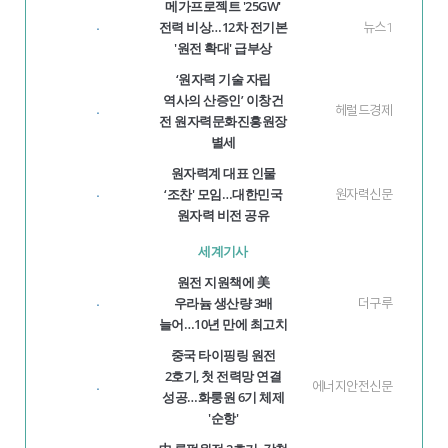
메가프로젝트 '25GW'
전력 비상…12차 전기본
뉴스1
·
'원전 확대' 급부상
‘원자력 기술 자립
역사의 산증인’ 이창건
헤럴드경제
·
전 원자력문화진흥원장
별세
원자력계 대표 인물
‘조찬' 모임…대한민국
원자력신문
·
원자력 비전 공유
세계기사
원전 지원책에 美
우라늄 생산량 3배
더구루
·
늘어…10년 만에 최고치
중국 타이핑링 원전
2호기, 첫 전력망 연결
에너지안전신문
·
성공…화룽원 6기 체제
'순항'