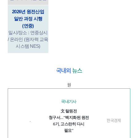
2026년 원전산업
일반 과정 시행
(연중)
일시/장소 : 연중상시
/ 온라인 (원자력 교육
시스템 NES)
국내외
뉴스
원
국내기사
文 탈원전
청구서…"백지화된 원전
한국경제
·
6기, 고스란히 다시
필요"