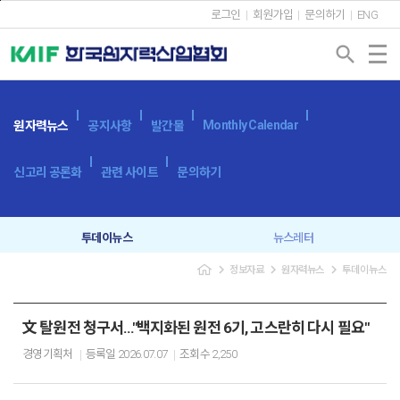
본문바로가기
로그인
회원가입
문의하기
ENG
search
Monthly Calendar
원자력뉴스
공지사항
발간물
신고리 공론화
관련 사이트
문의하기
투데이뉴스
뉴스레터
navigate_next
navigate_next
navigate_next
정보자료
원자력뉴스
투데이뉴스
文 탈원전 청구서…"백지화된 원전 6기, 고스란히 다시 필요"
경영기획처
등록일
2026.07.07
조회수
2,250