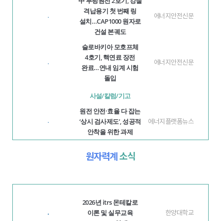
中 루펑원전 2호기, 강철
격납용기 첫 번째 링
에너지안전신문
·
설치…CAP1000 원자로
건설 본궤도
슬로바키아 모호프체
4호기, 핵연료 장전
에너지안전신문
·
완료…연내 임계 시험
돌입
사설/칼럼/기고
원전 안전·효율 다 잡는
‘상시 검사제도’, 성공적
에너지플랫폼뉴스
·
안착을 위한 과제
원자력계
소식
2026년 itrs 몬테칼로
이론 및 실무교육
·
한양대학교