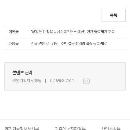
목록
이전글
'상업 원전 활용 방사성동위원소 생산'…민관 협력체계 구축
다음글
신규 원전 4기 검토… 주민 설득·전력망 확충 등 과제로
콘텐츠 관리
경영기획처 정책팀
02-6953-2511
과학기술정보통신부
기후에너지환경부
산업통상부