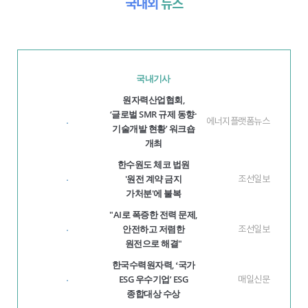
국내외
뉴스
국내기사
원자력산업협회,
‘글로벌 SMR 규제 동향·
에너지플랫폼뉴스
·
기술개발 현황’ 워크숍
개최
한수원도 체코 법원
'원전 계약 금지
조선일보
·
가처분'에 불복
"AI로 폭증한 전력 문제,
안전하고 저렴한
조선일보
·
원전으로 해결"
한국수력원자력, ʻ국가
ESG 우수기업ʼ ESG
매일신문
·
종합대상 수상