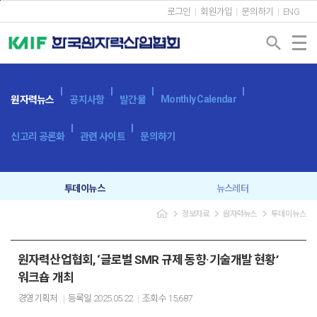
본문바로가기
로그인
회원가입
문의하기
ENG
search
Monthly Calendar
원자력뉴스
공지사항
발간물
신고리 공론화
관련 사이트
문의하기
투데이뉴스
뉴스레터
navigate_next
navigate_next
navigate_next
정보자료
원자력뉴스
투데이뉴스
원자력산업협회, ‘글로벌 SMR 규제 동향·기술개발 현황’
워크숍 개최
경영기획처
등록일
2025.05.22
조회수
15,687