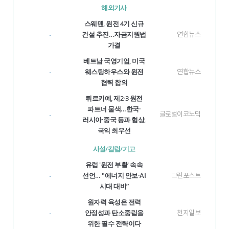
해외기사
스웨덴, 원전 4기 신규
건설 추진…자금지원법
연합뉴스
·
가결
베트남 국영기업, 미국
웨스팅하우스와 원전
연합뉴스
·
협력 합의
튀르키예, 제2·3 원전
파트너 물색…한국·
글로벌이코노믹
·
러시아·중국 등과 협상,
국익 최우선
사설/칼럼/기고
유럽 '원전 부활' 속속
선언… "에너지 안보·AI
그린포스트
·
시대 대비”
원자력 육성은 전력
안정성과 탄소중립을
천지일보
·
위한 필수 전략이다