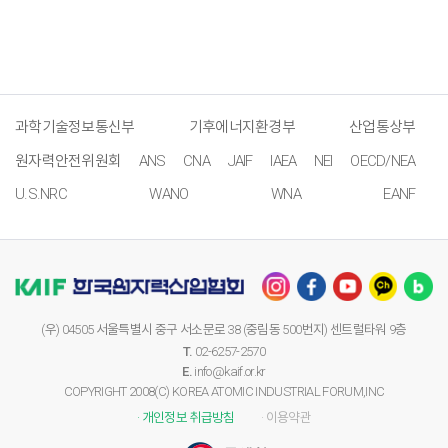
과학기술정보통신부
기후에너지환경부
산업통상부
원자력안전위원회
ANS
CNA
JAIF
IAEA
NEI
OECD/NEA
U.S.NRC
WANO
WNA
EANF
(우) 04505 서울특별시 중구 서소문로 38 (중림동 500번지) 센트럴타워 9층
T.
02-6257-2570
E.
info@kaif.or.kr
COPYRIGHT 2008(C) KOREA ATOMIC INDUSTRIAL FORUM,INC
· 개인정보 취급방침
· 이용약관