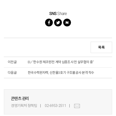
SNS
Share
목록
이전글
EU “한수원 체코원전 계약 심층조사 전 실무협의 중”
다음글
한국수력원자력, 신한울3호기 구조물공사 본격 착수
콘텐츠 관리
경영기획처 정책팀
02-6953-2511