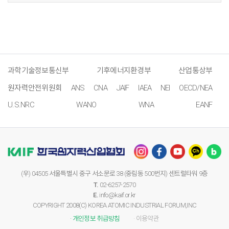
과학기술정보통신부
기후에너지환경부
산업통상부
원자력안전위원회
ANS
CNA
JAIF
IAEA
NEI
OECD/NEA
U.S.NRC
WANO
WNA
EANF
(우) 04505 서울특별시 중구 서소문로 38 (중림동 500번지) 센트럴타워 9층
T.
02-6257-2570
E.
info@kaif.or.kr
COPYRIGHT 2008(C) KOREA ATOMIC INDUSTRIAL FORUM,INC
· 개인정보 취급방침
· 이용약관