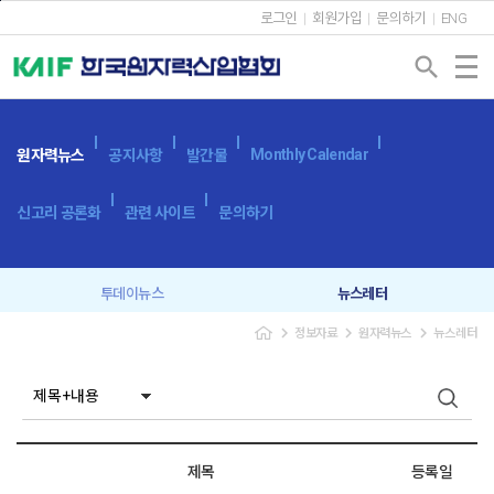
본문바로가기
로그인
회원가입
문의하기
ENG
search
Monthly Calendar
원자력뉴스
공지사항
발간물
신고리 공론화
관련 사이트
문의하기
투데이뉴스
뉴스레터
navigate_next
navigate_next
navigate_next
정보자료
원자력뉴스
뉴스레터
제목
등록일