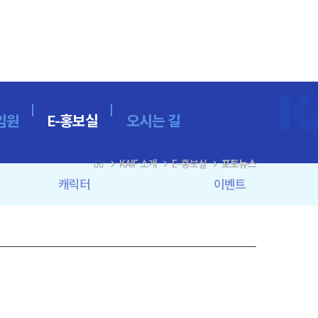
임원
E-홍보실
오시는 길
navigate_next
navigate_next
navigate_next
KAIF 소개
E-홍보실
포토뉴스
캐릭터
이벤트