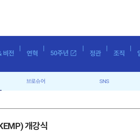
50주년
open_in_new
& 비전
연혁
정관
조직
브로슈어
SNS
EMP) 개강식