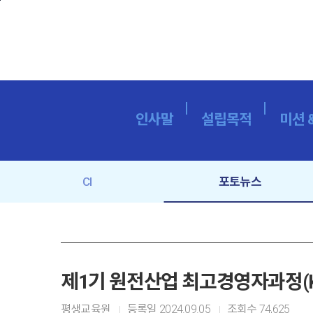
본문바로가기
인사말
설립목적
미션 
CI
포토뉴스
제1기 원전산업 최고경영자과정(K
평생교육원
등록일
2024.09.05
조회수
74,625