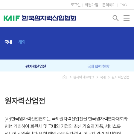
본문바로가기
로그인
회원가입
문의하기
ENG
search
국내
해외
원자력산업전
국내 협력 현황
navigate_next
navigate_next
navigate_next
원자력 네트워크
국내
원자력산업전
회원사 간담회
원자력협의회
신년인사회
조찬강연회
원자력산업전
원자력 CEO 포럼
원자력 커뮤니케이션
(사)한국원자력산업협회는 국제원자력산업전을 한국원자력연차대회와
미래세대 교육
병행 개최하여 회원사 및 국내외 기업의 최신 기술과 제품, 서비스를
선보이고 있습니다. 또한 해외 주요 원자력 및 에너지 관련 전시회에