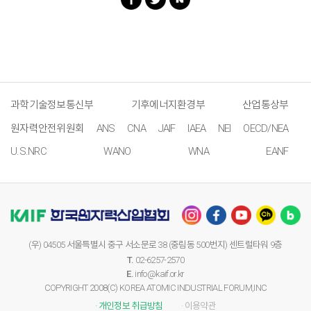
과학기술정보통신부
기후에너지환경부
산업통상부
원자력안전위원회
ANS
CNA
JAIF
IAEA
NEI
OECD/NEA
U.S.NRC
WANO
WNA
EANF
(우) 04505 서울특별시 중구 서소문로 38 (중림동 500번지) 센트럴타워 9층
T.
02-6257-2570
E.
info@kaif.or.kr
COPYRIGHT 2008(C) KOREA ATOMIC INDUSTRIAL FORUM,INC
· 개인정보 취급방침
· 이용약관