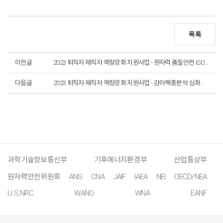
목록
이전글
2023 퇴직자·재직자 역량강화 지원사업 - 원자력 품질안전 ISO 인증심사원 양성과정 교육생 모집 (~5. 23.까지)_마감
다음글
2023 퇴직자·재직자 역량강화 지원사업 - 감마핵종분석 심화과정 교육생 모집 (~5. 17.까지)_마감
과학기술정보통신부
기후에너지환경부
산업통상부
원자력안전위원회
ANS
CNA
JAIF
IAEA
NEI
OECD/NEA
U.S.NRC
WANO
WNA
EANF