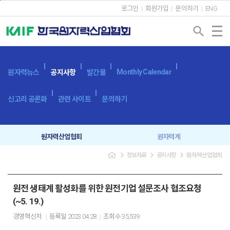
본문바로가기
로그인
회원가입
문의하기
ENG
search
Monthly Calendar
원자력뉴스
공지사항
발간물
신고리 공론화
관련 사이트
문의하기
원자력산업협회
원자력계
navigate_next
navigate_next
navigate_next
정보자료
공지사항
원자력산업협회
입찰공고
보도자료
원전 생태계 활성화를 위한 원전기업 설문조사 협조요청
(~5. 19.)
경영혁신처
등록일
2023.04.28
조회수
35,539