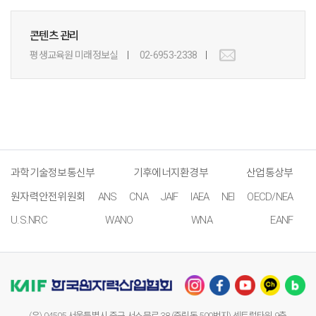
콘텐츠 관리
평생교육원 미래정보실
02-6953-2338
과학기술정보통신부
기후에너지환경부
산업통상부
원자력안전위원회
ANS
CNA
JAIF
IAEA
NEI
OECD/NEA
U.S.NRC
WANO
WNA
EANF
(우) 04505 서울특별시 중구 서소문로 38 (중림동 500번지) 센트럴타워 9층