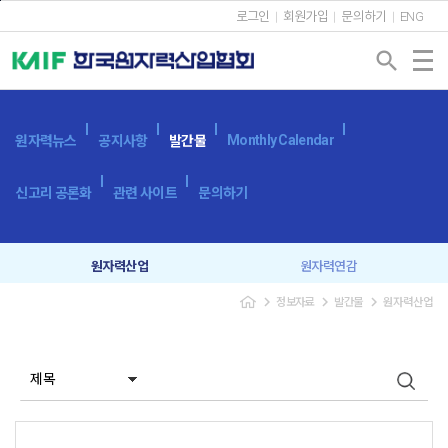
본문바로가기
로그인
회원가입
문의하기
ENG
search
Monthly Calendar
원자력뉴스
공지사항
발간물
신고리 공론화
관련 사이트
문의하기
원자력산업
원자력연감
navigate_next
navigate_next
navigate_next
정보자료
발간물
원자력산업
원자력산업실태조사
세계 원자력발전 현황과 동향
용어사전
원자력발전시스템
광고 신청