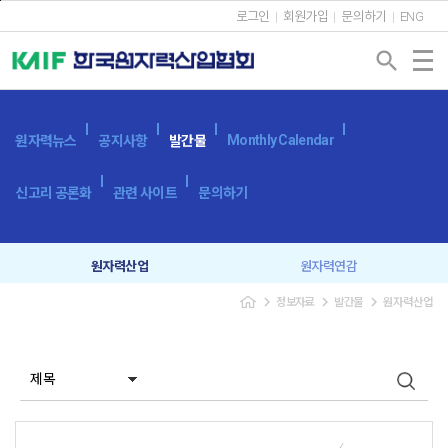
본문바로가기
로그인
회원가입
문의하기
ENG
search
Monthly Calendar
원자력뉴스
공지사항
발간물
신고리 공론화
관련 사이트
문의하기
원자력산업
원자력연감
navigate_next
navigate_next
navigate_next
정보자료
발간물
원자력산업
원자력산업실태조사
세계 원자력발전 현황과 동향
용어사전
원자력발전시스템
광고 신청