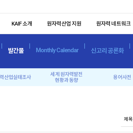
KAIF 소개
원자력산업 지원
원자력 네트워크
Monthly Calendar
발간물
신고리 공론화
세계 원자력발전
력산업실태조사
용어사전
현황과 동향