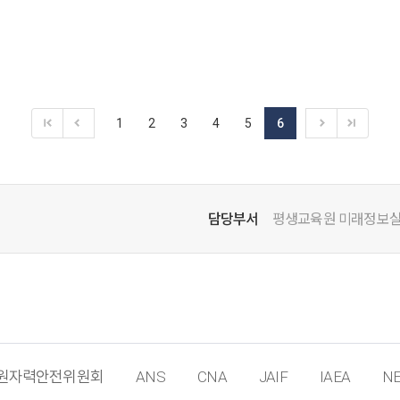
1
2
3
4
5
6
담당부서
평생교육원 미래정보
원자력안전위원회
ANS
CNA
JAIF
IAEA
NE