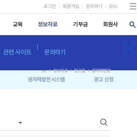
로그인
회원가입
문의하기
ENG
search
교육
정보자료
기부금
회원사
관련 사이트
문의하기
navigate_next
navigate_next
navigate_next
정보자료
발간물
원자력연감
원자력발전시스템
광고 신청