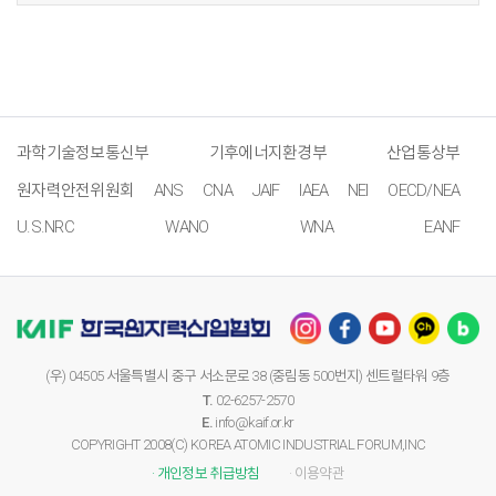
과학기술정보통신부
기후에너지환경부
산업통상부
원자력안전위원회
ANS
CNA
JAIF
IAEA
NEI
OECD/NEA
U.S.NRC
WANO
WNA
EANF
(우) 04505 서울특별시 중구 서소문로 38 (중림동 500번지) 센트럴타워 9층
T.
02-6257-2570
E.
info@kaif.or.kr
COPYRIGHT 2008(C) KOREA ATOMIC INDUSTRIAL FORUM,INC
· 개인정보 취급방침
· 이용약관