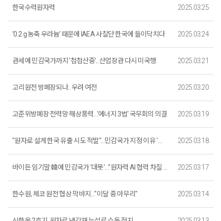
한국수력원자력
2025.03.25
‘0.2 g 농축 우라늄’ 때문에 IAEA 사찰단 한국에 들이닥치다
2025.03.24
관세에 민감국가까지 '첩첩산중'...산업장관 다시 미국행
2025.03.21
고리원전 방폐장되나.. 우려 여전
2025.03.20
고준위방폐장·전력망·해상풍력…'에너지 3법' 국무회의 의결
2025.03.19
"원자로 설계 한국 유출 시도 적발"...민감국가 지정 이유 '의문'
2025.03.18
바이든 임기말 韓에 민감국가 '대못'…"원자력·AI 협력 차질 우려"
2025.03.17
한수원, 체코 원전 협상 막바지…"이달 중 마무리"
2025.03.14
신한울 2호기, 원자로 냉각재 누설로 수동 정지
2025.03.13