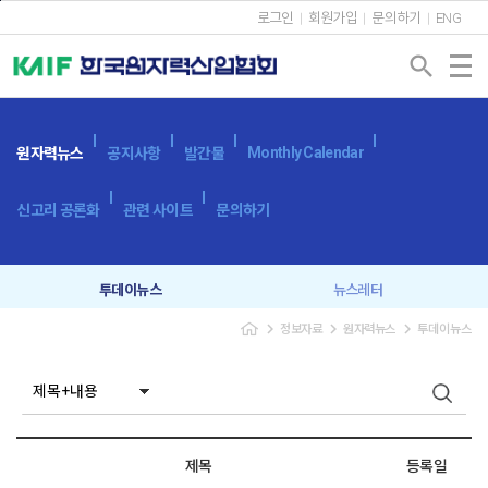
본문바로가기
로그인
회원가입
문의하기
ENG
search
Monthly Calendar
원자력뉴스
공지사항
발간물
신고리 공론화
관련 사이트
문의하기
투데이뉴스
뉴스레터
navigate_next
navigate_next
navigate_next
정보자료
원자력뉴스
투데이뉴스
제목
등록일