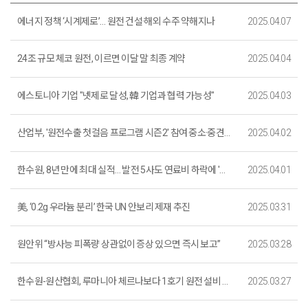
에너지 정책 ‘시계제로’… 원전 건설·해외 수주 약해지나
2025.04.07
24조 규모 체코 원전, 이르면 이달 말 최종 계약
2025.04.04
에스토니아 기업 "넷제로 달성, 韓 기업과 협력 가능성"
2025.04.03
산업부, '원전수출 첫걸음 프로그램 시즌2' 참여 중소·중견기업 모집
2025.04.02
한수원, 8년 만에 최대 실적… 발전 5사도 연료비 하락에 '호실적'
2025.04.01
美, ‘0.2g 우라늄 분리’ 한국 UN 안보리 제재 추진
2025.03.31
원안위 “방사능 피폭량 상관없이 증상 있으면 즉시 보고”
2025.03.28
한수원-원산협회, 루마니아 체르나보다 1호기 원전 설비 수출 일감 설명
2025.03.27