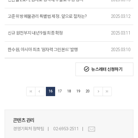
고준위 방폐물관리 특별법 제정...앞으로 절차는?
2025.03.12
신규 원전부지 내년 9월 최종 확정
2025.03.11
한수원, 아시아 최초 ‘원자력 그린본드’ 발행
2025.03.10
task_alt
뉴스레터 신청하기
16
17
18
19
20
콘텐츠 관리
경영기획처 정책팀
02-6953-2511