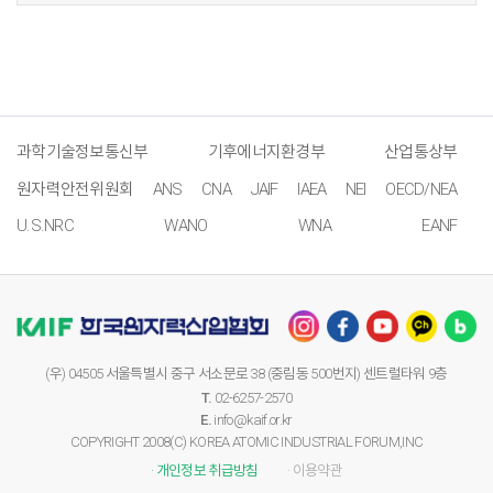
과학기술정보통신부
기후에너지환경부
산업통상부
원자력안전위원회
ANS
CNA
JAIF
IAEA
NEI
OECD/NEA
U.S.NRC
WANO
WNA
EANF
(우) 04505 서울특별시 중구 서소문로 38 (중림동 500번지) 센트럴타워 9층
T.
02-6257-2570
E.
info@kaif.or.kr
COPYRIGHT 2008(C) KOREA ATOMIC INDUSTRIAL FORUM,INC
· 개인정보 취급방침
· 이용약관