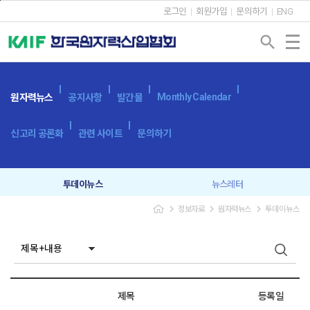
본문바로가기
로그인
회원가입
문의하기
ENG
search
Monthly Calendar
원자력뉴스
공지사항
발간물
신고리 공론화
관련 사이트
문의하기
투데이뉴스
뉴스레터
navigate_next
navigate_next
navigate_next
정보자료
원자력뉴스
투데이뉴스
제목
등록일