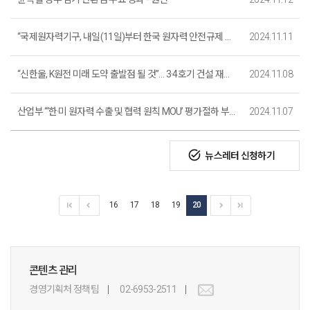
“국제원자력기구, 내일(11일)부터 한국 원자력 안전규제 전반 검토”
2024.11.11
“신한울, K원전 미래 도약 출발점 될 것”… 3·4호기 건설 재개 기대감
2024.11.08
산업부 “‘한·미 원자력 수출 및 협력 원칙 MOU’ 평가절하 부적절”
2024.11.07
task_alt
뉴스레터 신청하기
16
17
18
19
20
콘텐츠 관리
경영기획처 정책팀
02-6953-2511