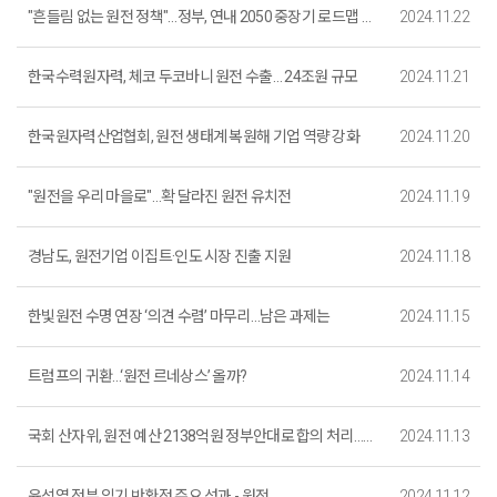
"흔들림 없는 원전 정책"…정부, 연내 2050 중장기 로드맵 발표
2024.11.22
한국수력원자력, 체코 두코바니 원전 수출… 24조원 규모
2024.11.21
한국원자력산업협회, 원전 생태계 복원해 기업 역량 강화
2024.11.20
"원전을 우리 마을로"…확 달라진 원전 유치전
2024.11.19
경남도, 원전기업 이집트·인도 시장 진출 지원
2024.11.18
한빛원전 수명 연장 ‘의견 수렴’ 마무리…남은 과제는
2024.11.15
트럼프의 귀환…‘원전 르네상스’ 올까?
2024.11.14
국회 산자위, 원전 예산 2138억원 정부안대로 합의 처리…與 "탈원전 정책 잘못 인정한 것"
2024.11.13
윤석열 정부 임기 반환점 주요 성과 - 원전
2024.11.12