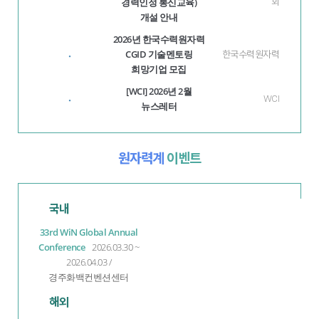
경력인정 통신교육)
회
개설 안내
2026년 한국수력원자력
CGID 기술멘토링
·
한국수력원자력
희망기업 모집
[WCI] 2026년 2월
·
WCI
뉴스레터
원자력계
이벤트
국내
33rd WiN Global Annual
Conference
2026.03.30 ~
2026.04.03 /
경주화백컨벤션센터
해외