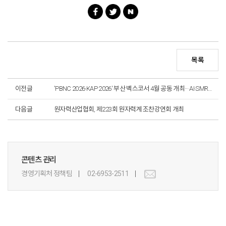
목록
이전글
'PBNC 2026·KAP 2026' 부산 벡스코서 4월 공동 개최··· AI·SMR 등 원전 혁신 논의
다음글
원자력산업협회, 제223회 원자력계 조찬강연회 개최
콘텐츠 관리
경영기획처 정책팀
02-6953-2511