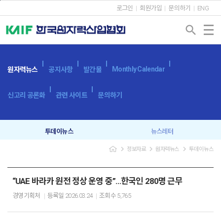
본문바로가기
로그인
회원가입
문의하기
ENG
search
Monthly Calendar
원자력뉴스
공지사항
발간물
신고리 공론화
관련 사이트
문의하기
투데이뉴스
뉴스레터
navigate_next
navigate_next
navigate_next
정보자료
원자력뉴스
투데이뉴스
“UAE 바라카 원전 정상 운영 중”…한국인 280명 근무
경영기획처
등록일
2026.03.24
조회수
5,765