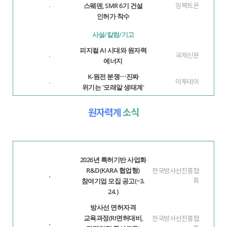
스웨덴, SMR 6기 건설
임팩트온
·
인허가 착수
사설/칼럼/기고
피지컬 AI 시대와 원자력
국제신문
·
에너지
K-원전 분쟁⋯진짜
이투데이
·
위기는 '모래알 생태계'
원자력계
소식
2026년 특허기반 사업화
R&D(KARA 협업형)
한국방사선진흥협
·
참여기업 모집 공고(~3.
회
24.)
방사선 면허자격
교육과정(RI면허대비,
한국방사선진흥협
·