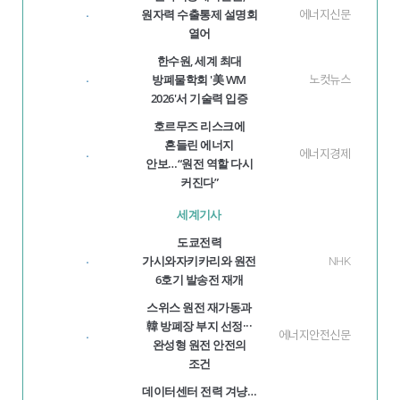
원자력 수출통제 설명회
에너지신문
·
열어
한수원, 세계 최대
방폐물학회 '美 WM
노컷뉴스
·
2026'서 기술력 입증
호르무즈 리스크에
흔들린 에너지
에너지경제
·
안보…“원전 역할 다시
커진다”
세계기사
도쿄전력
가시와자키카리와 원전
NHK
·
6호기 발송전 재개
스위스 원전 재가동과
韓 방폐장 부지 선정···
에너지안전신문
·
완성형 원전 안전의
조건
데이터센터 전력 겨냥…