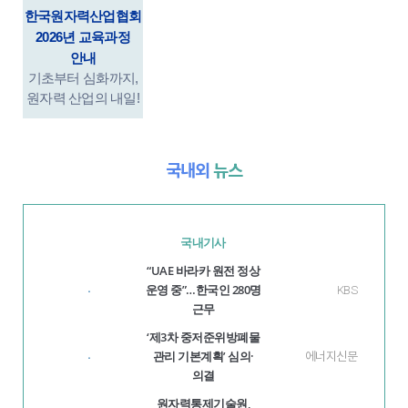
한국원자력산업협회
2026년 교육과정
안내
기초부터 심화까지,
원자력 산업의 내일!
국내외
뉴스
국내기사
“UAE 바라카 원전 정상
운영 중”…한국인 280명
KBS
·
근무
‘제3차 중저준위방폐물
관리 기본계획’ 심의·
에너지신문
·
의결
원자력통제기술원,