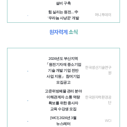
설비 구축
힘 실리는 원전… 中
머니투데이
·
'우라늄 사냥꾼' 개발
원자력계
소식
2026년도 부산지역
「원전기자재 중소기업
한국생산기술연구
기술 개발 기업 전반
·
원
사업 지원」 참여기업
모집공고
고준위방폐물 관리 분야
이해관계자 소통 역량
한국원자력환경공
·
확보를 위한 종사자
단
교육 수강생 모집
[WCI] 2026년 3월
·
WCI
뉴스레터