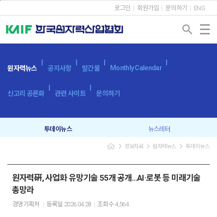
본문바로가기
로그인
회원가입
문의하기
ENG
search
Monthly Calendar
원자력뉴스
공지사항
발간물
신고리 공론화
관련 사이트
문의하기
투데이뉴스
뉴스레터
navigate_next
navigate_next
navigate_next
정보자료
원자력뉴스
투데이뉴스
원자력硏, 사업화 유망기술 55개 공개…AI·로봇 등 미래기술
총망라
경영기획처
등록일
2026.04.28
조회수
4,564