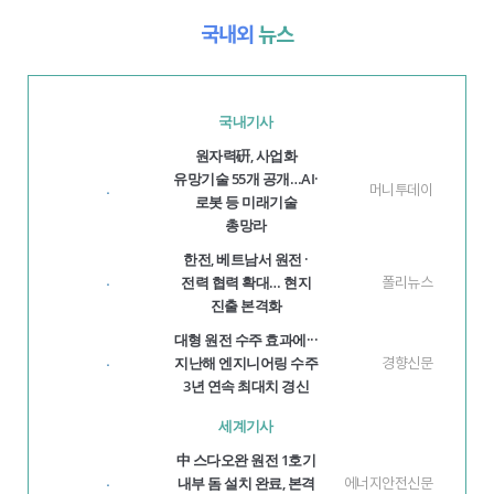
국내외
뉴스
국내기사
원자력硏, 사업화
유망기술 55개 공개…AI·
머니투데이
·
로봇 등 미래기술
총망라
한전, 베트남서 원전 ·
전력 협력 확대… 현지
폴리뉴스
·
진출 본격화
대형 원전 수주 효과에···
지난해 엔지니어링 수주
경향신문
·
3년 연속 최대치 경신
세계기사
中 스다오완 원전 1호기
내부 돔 설치 완료, 본격
에너지안전신문
·