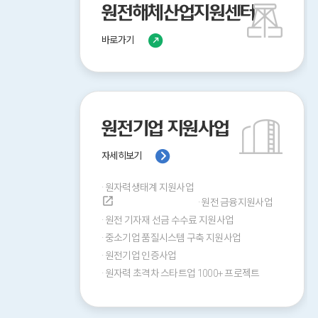
원전해체산업지원센터
바로가기
원전기업 지원사업
자세히보기
·
원자력생태계 지원사업
open_in_new
·
원전 금융지원사업
·
원전 기자재 선금 수수료 지원사업
·
중소기업 품질시스템 구축 지원사업
·
원전기업 인증사업
·
원자력 초격차 스타트업 1000+ 프로젝트