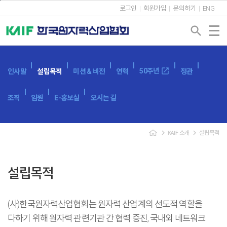
본문바로가기
로그인
회원가입
문의하기
ENG
search
open_in_new
50주년
인사말
설립목적
미션 & 비전
연혁
정관
조직
임원
E-홍보실
오시는 길
navigate_next
navigate_next
KAIF 소개
설립목적
설립목적
(사)한국원자력산업협회는 원자력 산업계의 선도적 역할을
다하기 위해 원자력 관련기관 간 협력 증진, 국내외 네트워크