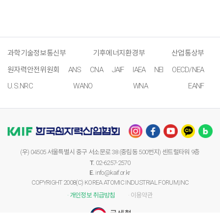
과학기술정보통신부
기후에너지환경부
산업통상부
원자력안전위원회
ANS
CNA
JAIF
IAEA
NEI
OECD/NEA
U.S.NRC
WANO
WNA
EANF
(우) 04505 서울특별시 중구 서소문로 38 (중림동 500번지) 센트럴타워 9층
T.
02-6257-2570
E.
info@kaif.or.kr
COPYRIGHT 2008(C) KOREA ATOMIC INDUSTRIAL FORUM,INC
· 개인정보 취급방침
· 이용약관