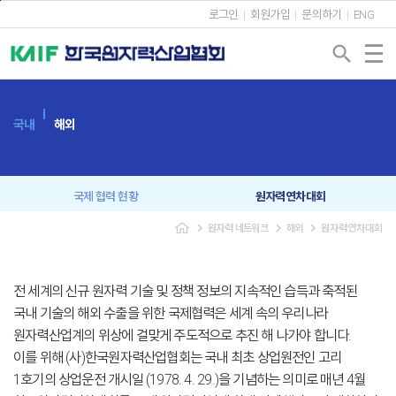
본문바로가기
로그인
회원가입
문의하기
ENG
search
국내
해외
국제 협력 현황
원자력연차대회
navigate_next
navigate_next
navigate_next
원자력 네트워크
해외
원자력연차대회
양국간 세미나
동아시아원자력포럼
전 세계의 신규 원자력 기술 및 정책 정보의 지속적인 습득과 축적된
국내 기술의 해외 수출을 위한 국제협력은 세계 속의 우리나라
원자력산업계의 위상에 걸맞게 주도적으로 추진 해 나가야 합니다.
이를 위해 (사)한국원자력산업협회는 국내 최초 상업원전인 고리
1호기의 상업운전 개시일 (1978. 4. 29.)을 기념하는 의미로 매년 4월