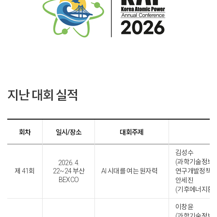
지난 대회 실적
회차
일시/장소
대회주제
김성수
(과학기술정보
2026. 4.
제 41회
22~24 부산
AI 시대를 여는 원자력
연구개발정책실
BEXCO
안세진
(기후에너지환
이창윤
(과학기술정보통