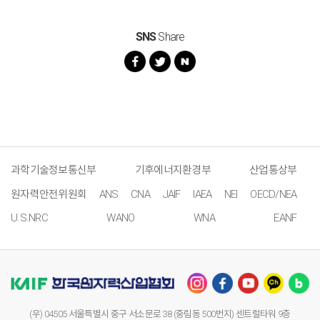
SNS
Share
과학기술정보통신부
기후에너지환경부
산업통상부
원자력안전위원회
ANS
CNA
JAIF
IAEA
NEI
OECD/NEA
U.S.NRC
WANO
WNA
EANF
(우) 04505 서울특별시 중구 서소문로 38 (중림동 500번지) 센트럴타워 9층