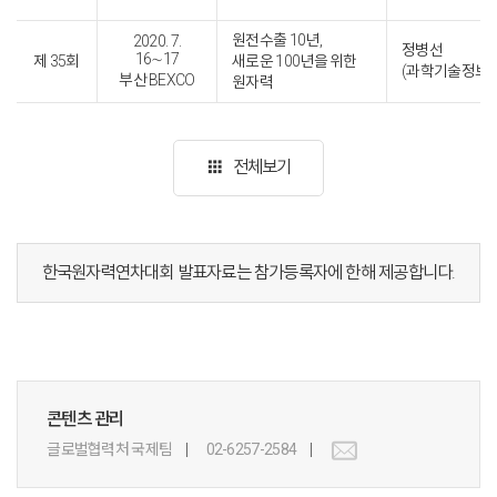
원전수출 10년,
2020. 7.
정병선
16∼17
제 35회
새로운 100년을 위한
(과학기술정보통
부산 BEXCO
원자력
apps
전체보기
한국원자력연차대회 발표자료는 참가등록자에 한해 제공합니다.
콘텐츠 관리
글로벌협력처 국제팀
02-6257-2584