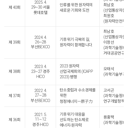
2025. 4.
인류를 위한 원자력의
최남호
29~30 서울
제 40회
새로운 기회와 도전
(산업통상자원부
롯데호텔
최원호
(원자력안전위원
최남호
(산업통상자원부
2024. 4.
기후위기 극복의 길,
26~28
제 39회
이창선
원자력이 함께합니다.
부산BEXCO
(과학기술정보
거대공공연구정
2023 원자력
2023. 4.
오태석
제 38회
23~27 경주
산업국제회의 (ICAPP
(과학기술부 제
HICO
2023) 병행
탄소중립과 수소경제를
고서곤
2022. 4.
27∼28
위한
제 37회
(과학기술정보
부산 BEXCO
연구개발정책실
청정에너지ㅡ原子力
기후위기 대응을
2021. 5.
용홍택
11∼12
제 36회
선도하는 탄소제로
(과학기술정보통
경주 HICO
에너지-원자력