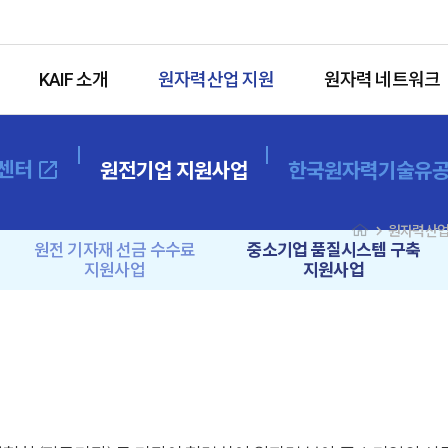
KAIF 소개
원자력산업 지원
원자력 네트워크
센터
open_in_new
원전기업 지원사업
한국원자력기술유
navigate_next
원자력산업
원전 기자재 선금 수수료
중소기업 품질시스템 구축
지원사업
지원사업