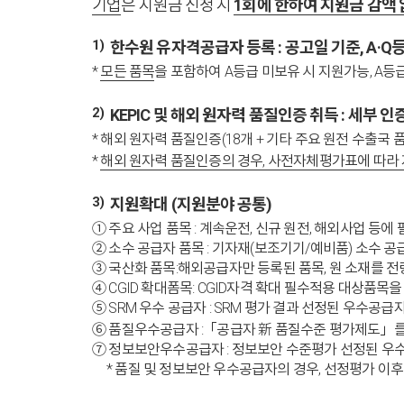
기업
은 지원금 신청 시
1회에 한하여 지원금 감액 없
1)
한수원 유자격공급자 등록 : 공고일 기준, A·
*
모든 품목
을 포함하여 A등급 미보유 시 지원가능, A등급
2)
KEPIC 및 해외 원자력 품질인증 취득 : 세부 
* 해외 원자력 품질인증(18개 + 기타 주요 원전 수출국 품질인증) : IEC,
*
해외 원자력 품질인증의 경우, 사전자체평가표에 따라
3)
지원확대 (지원분야 공통)
① 주요 사업 품목 : 계속운전, 신규 원전, 해외사업 
② 소수 공급자 품목 : 기자재(보조기기/예비품) 소수 공
③ 국산화 품목:해외공급자만 등록된 품목, 원 소재를 
④ CGID 확대폼목: CGID자격 확대 필수적용 대상품목
⑤ SRM 우수 공급자 : SRM 평가 결과 선정된 우수
⑥ 품질우수공급자 :「공급자 新 품질수준 평가제도」를 
⑦ 정보보안우수공급자 : 정보보안 수준평가 선정된 우수
* 품질 및 정보보안 우수공급자의 경우, 선정평가 이후