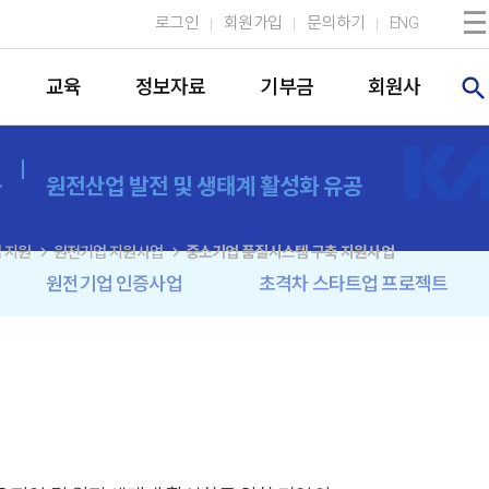
로그인
회원가입
문의하기
ENG
search
교육
정보자료
기부금
회원사
공
원전산업 발전 및 생태계 활성화 유공
navigate_next
navigate_next
 지원
원전기업 지원사업
중소기업 품질시스템 구축 지원사업
원전기업 인증사업
초격차 스타트업 프로젝트