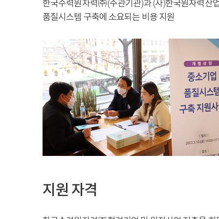
한국수력원자력㈜ (주관기관)과 (사)한국원자력산업협
품질시스템 구축에 소요되는 비용 지원
지원 자격