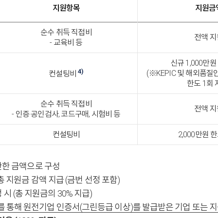
지원항목
지원금
순수 취득 직접비
전액 지
- 교육비 등
신규 1,000만
4)
(※KEPIC 및 해외품질
컨설팅비
한도 1회 
순수 취득 직접비
전액 지
- 인증·공인검사, 코드구매, 시험비 등
컨설팅비
2,000만원 
합산한 금액으로 구성
총 지원금 감액 지급 (금번 선정 포함)
정 시 (총 지원금의 30% 지급)
해 원전기업 인증서(그린등급 이상)를 발급받은 기업 또는 지원