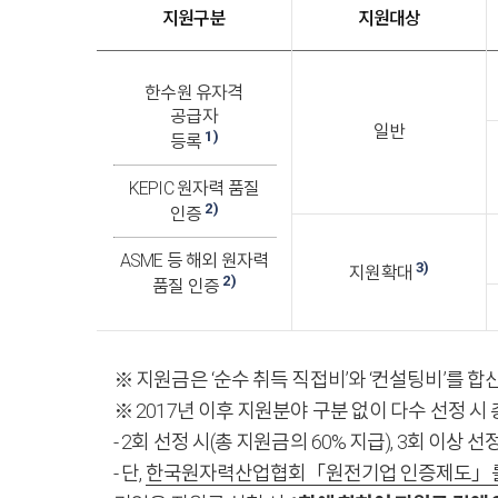
지원구분
지원대상
한수원 유자격
공급자
일반
1)
등록
KEPIC 원자력 품질
2)
인증
ASME 등 해외 원자력
3)
지원확대
2)
품질 인증
※ 지원금은 ‘순수 취득 직접비’와 ‘컨설팅비’를 
※ 2017년 이후 지원분야 구분 없이 다수 선정 시 
- 2회 선정 시(총 지원금
의 60% 지급), 3회 이상 선
- 단,
한국원자력산업협회「원전기업 인증제도」를 통