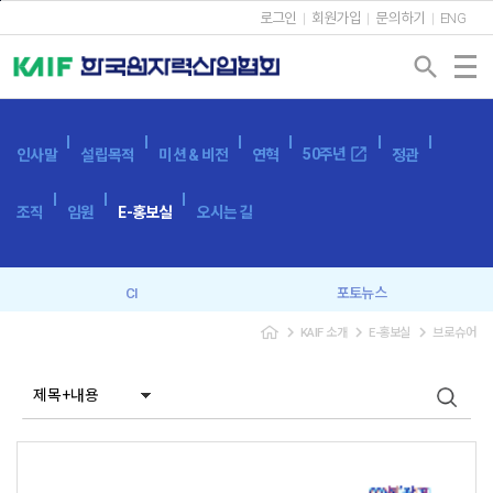
본문바로가기
로그인
회원가입
문의하기
ENG
search
open_in_new
50주년
인사말
설립목적
미션 & 비전
연혁
정관
조직
임원
E-홍보실
오시는 길
CI
포토뉴스
navigate_next
navigate_next
navigate_next
KAIF 소개
E-홍보실
브로슈어
브로슈어
SNS
캐릭터
이벤트