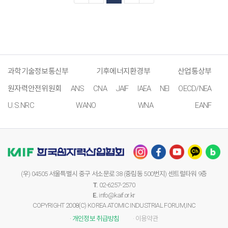
과학기술정보통신부
기후에너지환경부
산업통상부
원자력안전위원회
ANS
CNA
JAIF
IAEA
NEI
OECD/NEA
U.S.NRC
WANO
WNA
EANF
(우) 04505 서울특별시 중구 서소문로 38 (중림동 500번지) 센트럴타워 9층
T.
02-6257-2570
E.
info@kaif.or.kr
COPYRIGHT 2008(C) KOREA ATOMIC INDUSTRIAL FORUM,INC
· 개인정보 취급방침
· 이용약관