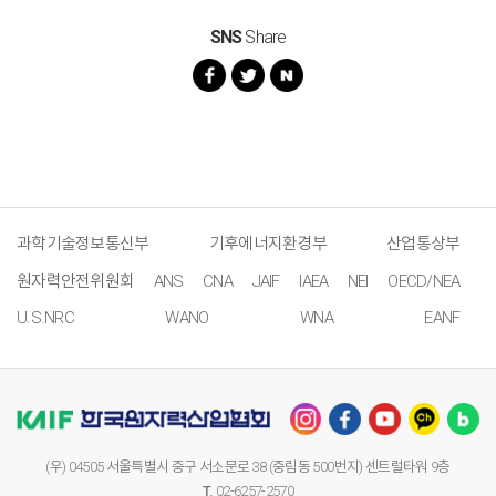
SNS
Share
과학기술정보통신부
기후에너지환경부
산업통상부
원자력안전위원회
ANS
CNA
JAIF
IAEA
NEI
OECD/NEA
U.S.NRC
WANO
WNA
EANF
(우) 04505 서울특별시 중구 서소문로 38 (중림동 500번지) 센트럴타워 9층
T.
02-6257-2570