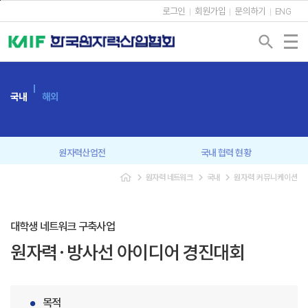
본문바로가기
로그인
회원가입
문의하기
ENG
search
국내
해외
원자력산업전
국내 협력 현황
navigate_next
navigate_next
navigate_next
원자력 네트워크
국내
원자력 커뮤니케이션
회원사 간담회
원자력협의회
신년인사회
조찬강연회
대학생 네트워크 구축사업
원자력·방사선 아이디어 경진대회
원자력 CEO 포럼
원자력 커뮤니케이션
미래세대 교육
목적